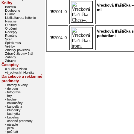
Knihy
Vrecková fľaštička 
Beletria
ml
Duchovno
R52001_0
...
Humor
Liečiteľstvo a liečenie
Náučné
O cirkvi
O učení
Vrecková fľaštička s
Recepty
pohárikmi
Romány
R52004_0
Sci-fi
...
Špiritizmus
Veštby
Zbierky poviedok
Zdravý životný štýl
Záhady
Zdravie
Časopisy
o audio a video
výrobkoch hi-kvality
Darčekové a reklamné
predmety
- batohy a vaky
- do bytu
- fotografie
- hry
- hodiny
- kalkulačky
- kancelária
- kľúčenky
- kuchyňa
- kúpelňa
- osobné predmety
- náradie
- perá
- počítač