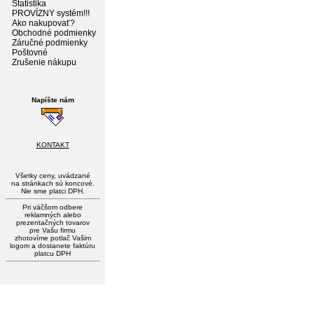
Štatistika
PROVÍZNY systém!!!
Ako nakupovať?
Obchodné podmienky
Záručné podmienky
Poštovné
Zrušenie nákupu
Napíšte nám
KONTAKT
Všetky ceny, uvádzané
na stránkach sú koncové.
Nie sme platci DPH.
Pri väčšom odbere
reklamných alebo
prezentačných tovarov
pre Vašu firmu
zhotovíme potlač Vašim
logom a dostanete faktúru
platcu DPH