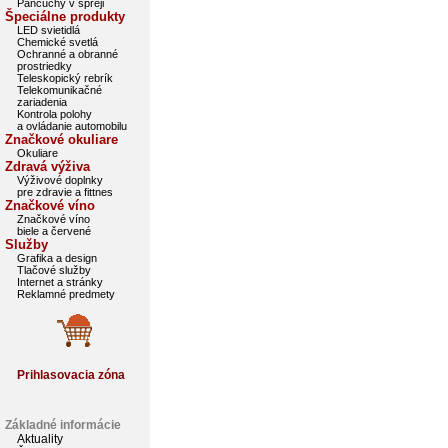
Pančuchy v spreji
Špeciálne produkty
LED svietidlá
Chemické svetlá
Ochranné a obranné
prostriedky
Teleskopický rebrík
Telekomunikačné
zariadenia
Kontrola polohy
a ovládanie automobilu
Značkové okuliare
Okuliare
Zdravá výživa
Výživové doplnky
pre zdravie a fittnes
Značkové víno
Značkové víno
biele a červené
Služby
Grafika a design
Tlačové služby
Internet a stránky
Reklamné predmety
Prihlasovacia zóna
Základné informácie
Aktuality