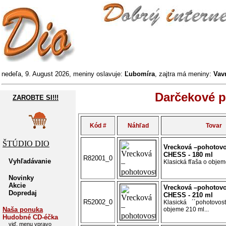
nedeľa, 9. August 2026, meniny oslavuje:
Ľubomíra
, zajtra má meniny:
Vav
Darčekové p
ZAROBTE SI!!!
Kód #
Náhľad
Tovar
ŠTÚDIO DIO
Vrecková –pohotovo
CHESS - 180 ml
R82001_0
Vyhľadávanie
Klasická fľaša o objem
Novinky
Akcie
Vrecková –pohotovo
Dopredaj
CHESS - 210 ml
R52002_0
Klasická ´´pohotovos
Naša ponuka
objeme 210 ml...
Hudobné CD-éčka
viď. menu vpravo