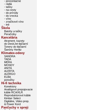
- prezentačné
- rádiá
- tašky
- na cesty
- do prírody
- do vrecka
- víno
- značkové víno
- iné
Škola
Batohy a tašky
Peračníky
Kancelária
Atrament. kazety
do DeskJet tlačiarní
Tonery do tlačiarní
Šanóny Herlitz
Klimatex-odevy
SANDRA
TADA
MERA
MONDY
ANITA
ALERTA
ALERGO
ELBA
ponožky
Hi-fi technika
Konektory
Analógové prepojovacie
káble RCA/XLR
Reproduktorové káble
Kimber Select
Digitálne, Video prep.
& Power Kord
Pančuchy v spreji