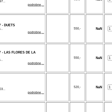
7...
podrobne,...
 - DUETS
550,-
NaN
...
podrobne,...
 - LAS FLORES DE LA
550,-
NaN
...
podrobne,...
520,-
NaN
3...
podrobne,...