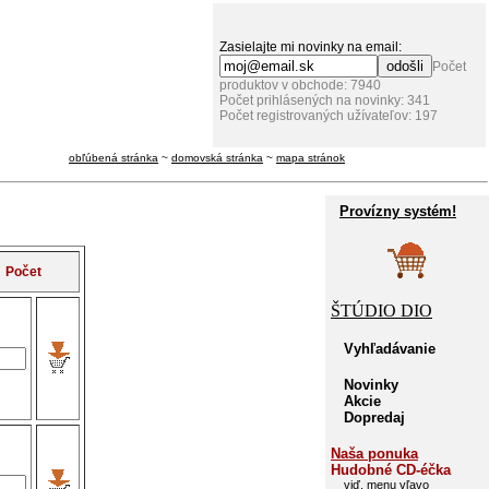
Zasielajte mi novinky na email:
Počet
produktov v obchode: 7940
Počet prihlásených na novinky: 341
Počet registrovaných užívateľov: 197
obľúbená stránka
~
domovská stránka
~
mapa stránok
Provízny systém!
Počet
ŠTÚDIO DIO
Vyhľadávanie
Novinky
Akcie
Dopredaj
Naša ponuka
Hudobné CD-éčka
viď. menu vľavo