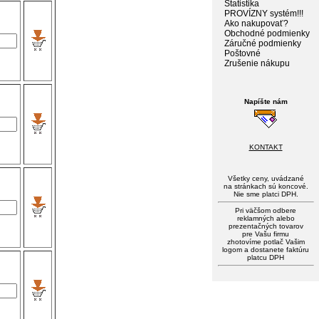
Štatistika
PROVÍZNY systém!!!
Ako nakupovať?
Obchodné podmienky
Záručné podmienky
Poštovné
Zrušenie nákupu
Napíšte nám
KONTAKT
Všetky ceny, uvádzané
na stránkach sú koncové.
Nie sme platci DPH.
Pri väčšom odbere
reklamných alebo
prezentačných tovarov
pre Vašu firmu
zhotovíme potlač Vašim
logom a dostanete faktúru
platcu DPH