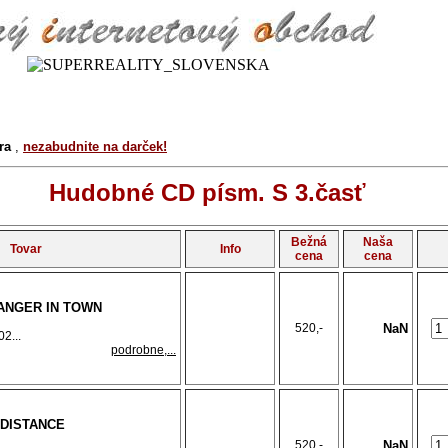
ra
,
nezabudnite na darček!
Hudobné CD písm. S 3.časť
Bežná
Naša
Tovar
Info
cena
cena
RANGER IN TOWN
520,-
NaN
2...
podrobne,...
 DISTANCE
520,-
NaN