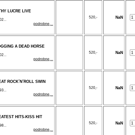
LTHY LUCRE LIVE
520,-
NaN
2...
podrobne,...
LOGGING A DEAD HORSE
520,-
NaN
2...
podrobne,...
EAT ROCK´N´ROLL SWIN
520,-
NaN
3...
podrobne,...
EATEST HITS-KISS HIT
520,-
NaN
8...
podrobne,...