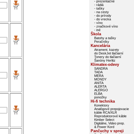
- prezentačné
- rádiá
- tašky
- na cesty
- do prírody
- do vrecka
- víno
- značkové víno
- iné
Škola
Batohy a tašky
Peračníky
Kancelária
Atrament. kazety
do DeskJet tlačiarní
Tonery do tlačiarní
Šanóny Herlitz
Klimatex-odevy
SANDRA
TADA
MERA
MONDY
ANITA
ALERTA
ALERGO
ELBA
ponožky
Hi-fi technika
Konektory
Analógové prepojovacie
káble RCA/XLR
Reproduktorové káble
Kimber Select
Digitálne, Video prep.
& Power Kord
Pančuchy v spreji