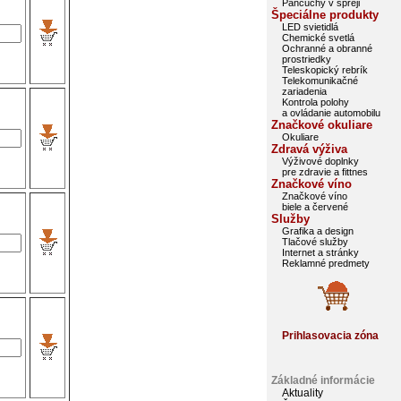
Pančuchy v spreji
Špeciálne produkty
LED svietidlá
Chemické svetlá
Ochranné a obranné
prostriedky
Teleskopický rebrík
Telekomunikačné
zariadenia
Kontrola polohy
a ovládanie automobilu
Značkové okuliare
Okuliare
Zdravá výživa
Výživové doplnky
pre zdravie a fittnes
Značkové víno
Značkové víno
biele a červené
Služby
Grafika a design
Tlačové služby
Internet a stránky
Reklamné predmety
Prihlasovacia zóna
Základné informácie
Aktuality