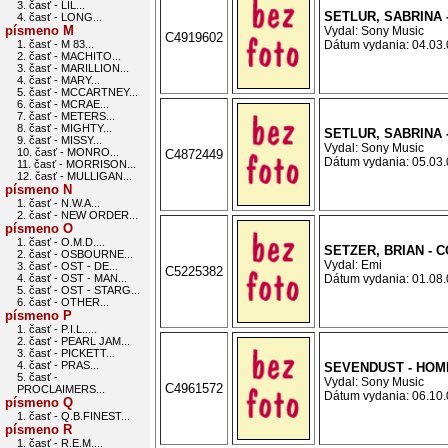
3. časť - LIL...
SETLUR, SABRINA 
4. časť - LONG...
písmeno M
Vydal: Sony Music
C4919602
1. časť - M 83...
Dátum vydania: 04.03.0
2. časť - MACHITO...
3. časť - MARILLION...
4. časť - MARY...
5. časť - MCCARTNEY...
6. časť - MCRAE...
7. časť - METERS...
8. časť - MIGHTY...
SETLUR, SABRINA 
9. časť - MISSY...
Vydal: Sony Music
10. časť - MONRO...
C4872449
Dátum vydania: 05.03.0
11. časť - MORRISON...
12. časť - MULLIGAN...
písmeno N
1. časť - N.W.A...
2. časť - NEW ORDER...
písmeno O
1. časť - O.M.D....
SETZER, BRIAN - C
2. časť - OSBOURNE...
Vydal: Emi
3. časť - OST - DE...
C5225382
4. časť - OST - MAN...
Dátum vydania: 01.08.0
5. časť - OST - STARG...
6. časť - OTHER...
písmeno P
1. časť - P.I.L.....
2. časť - PEARL JAM...
3. časť - PICKETT...
4. časť - PRAS...
SEVENDUST - HOM
5. časť -
Vydal: Sony Music
C4961572
PROCLAIMERS...
Dátum vydania: 06.10.0
písmeno Q
1. časť - Q.B.FINEST...
písmeno R
1. časť - R.E.M....