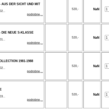
- AUS DER SICHT UND MIT
520,-
NaN
2...
podrobne,...
- DIE NEUE S-KLASSE
520,-
NaN
1...
podrobne,...
OLLECTION 1981-1988
520,-
NaN
2...
podrobne,...
E
520,-
NaN
3...
podrobne,...