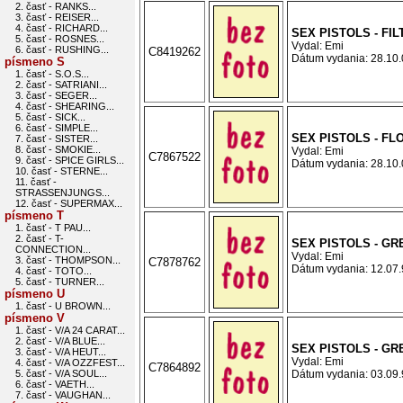
2. časť - RANKS...
3. časť - REISER...
4. časť - RICHARD...
SEX PISTOLS - FI
5. časť - ROSNES...
Vydal: Emi
6. časť - RUSHING...
C8419262
Dátum vydania: 28.10.0
písmeno S
1. časť - S.O.S...
2. časť - SATRIANI...
3. časť - SEGER...
4. časť - SHEARING...
5. časť - SICK...
6. časť - SIMPLE...
SEX PISTOLS - F
7. časť - SISTER...
8. časť - SMOKIE...
Vydal: Emi
C7867522
9. časť - SPICE GIRLS...
Dátum vydania: 28.10.0
10. časť - STERNE...
11. časť -
STRASSENJUNGS...
12. časť - SUPERMAX...
písmeno T
1. časť - T PAU...
2. časť - T-
SEX PISTOLS - GR
CONNECTION...
Vydal: Emi
3. časť - THOMPSON...
C7878762
Dátum vydania: 12.07.9
4. časť - TOTO...
5. časť - TURNER...
písmeno U
1. časť - U BROWN...
písmeno V
1. časť - V/A 24 CARAT...
2. časť - V/A BLUE...
SEX PISTOLS - GR
3. časť - V/A HEUT...
Vydal: Emi
4. časť - V/A OZZFEST...
C7864892
5. časť - V/A SOUL...
Dátum vydania: 03.09.9
6. časť - VAETH...
7. časť - VAUGHAN...