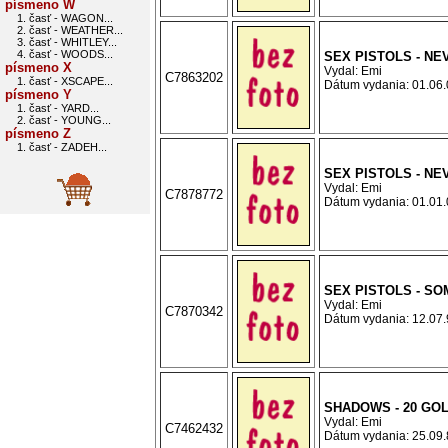
písmeno W
1. časť - WAGON...
2. časť - WEATHER...
3. časť - WHITLEY...
4. časť - WOODS...
SEX PISTOLS - NE
písmeno X
Vydal: Emi
C7863202
1. časť - XSCAPE...
Dátum vydania: 01.06.0
písmeno Y
1. časť - YARD...
2. časť - YOUNG...
písmeno Z
1. časť - ZADEH...
SEX PISTOLS - NE
Vydal: Emi
C7878772
Dátum vydania: 01.01.0
SEX PISTOLS - S
Vydal: Emi
C7870342
Dátum vydania: 12.07.9
SHADOWS - 20 GO
Vydal: Emi
C7462432
Dátum vydania: 25.09.8