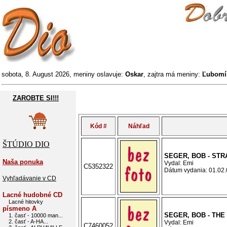
sobota, 8. August 2026, meniny oslavuje:
Oskar
, zajtra má meniny:
Ľubomí
ZAROBTE SI!!!
Kód #
Náhľad
ŠTÚDIO DIO
SEGER, BOB - ST
Naša ponuka
Vydal: Emi
C5352322
Dátum vydania: 01.02.0
Vyhľadávanie v CD
Lacné hudobné CD
Lacné hitovky
písmeno A
SEGER, BOB - THE
1. časť - 10000 man...
2. časť - A-HA...
Vydal: Emi
C7460052