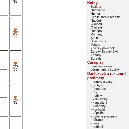
Knihy
Beletria
Duchovno
Humor
Liečiteľstvo a liečenie
Náučné
O cirkvi
O učení
Recepty
Romány
Sci-fi
Špiritizmus
Veštby
Zbierky poviedok
Zdravý životný štýl
Záhady
Zdravie
Časopisy
o audio a video
výrobkoch hi-kvality
Darčekové a reklamné
predmety
- batohy a vaky
- do bytu
- fotografie
- hry
- hodiny
- kalkulačky
- kancelária
- kľúčenky
- kuchyňa
- kúpelňa
- osobné predmety
- náradie
- perá
- počítač