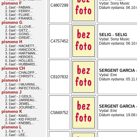
písmeno F
Vydal: Sony Music
C4807299
1. časť - FABIAN...
Dátum vydania: 06.10.0
2. časť - FERRY...
3. časť - FLUKE...
4. časť - FRANKS...
písmeno G
1. časť - G.LOVE...
2. časť - GETZ...
3. časť - GONG...
SELIG - SELIG
4. časť - GREAT...
Vydal: Sony Music
C4757452
písmeno H
Dátum vydania: 06.10.0
1. časť - HACKETT...
2. časť - HANCOCK...
3. časť - HARTMAN...
4. časť - HEROES...
5. časť - HOLLIES...
6. časť - HUBBARD...
písmeno CH
SERGENT GARCIA 
1. časť - CHALOFF...
Vydal: Emi
2. časť - CHRISTY...
C8107832
Dátum vydania: 05.11.0
písmeno I
1. časť - I MUVRINI...
2. časť - INFECTIOUS...
písmeno J
1. časť - J GEILS...
2. časť - JARREAU...
3. časť - JEWEL...
SERGENT GARCIA 
4. časť - JOURNEY...
Vydal: Emi
písmeno K
C5849752
Dátum vydania: 19.08.0
1. časť - KAAS...
2. časť - KID FROST...
3. časť - KNEBEL...
písmeno L
1. časť - L 7...
2. časť - LEE...