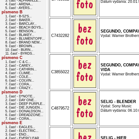
3. časť - ALPHAVILLE...
Dátum vydania: 20.01.9
4. časť - ARENA...
5. časť - AYERS...
písmeno B
1. časť - B-52'S...
2. časť - BAKER...
3. časť - BARCLAY...
4. časť - BEACH BOYS...
SEGUNDO, COMPAY
5. časť - BENSON...
6. časť - BLAKEY...
C7432282
Vydal: Warner Brothers
7. časť - BLUMENTOPF...
8. časť - BRAND NEW...
9. časť - BROWN...
10. časť - BURN...
11. časť - BYRDS...
písmeno C
1. časť - C & C...
SEGUNDO, COMPAY
2. časť - CAREY...
3. časť - CATHRIN...
VIDA
C3855022
4. časť - CLIMIE...
Vydal: Warner Brothers
5. časť - COLE...
6. časť - COLVIN...
7. časť - CORA...
8. časť - CRAZY...
písmeno D
1. časť - D*NOTE...
2. časť - DAY ONE...
SELIG - BLENDER
3. časť - DEEP PURPLE...
Vydal: Sony Music
4. časť - DIE JUNGEN...
C4879572
Dátum vydania: 06.10.0
5. časť - DONALDSON...
6. časť - DREADZONE...
7. časť - CORA...
písmeno E
1. časť - EAGLES...
2. časť - ELECTRIC...
3. časť - ENO...
SELIG - HIER
4. časť - EVERCLEAR...