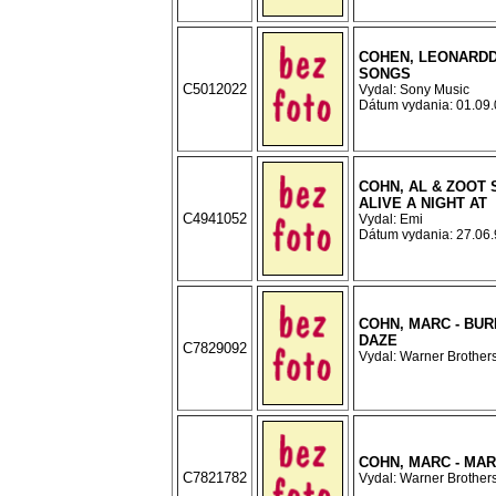
COHEN, LEONARDD
SONGS
C5012022
Vydal: Sony Music
Dátum vydania: 01.09.0
COHN, AL & ZOOT S
ALIVE A NIGHT AT
C4941052
Vydal: Emi
Dátum vydania: 27.06.9
COHN, MARC - BUR
DAZE
C7829092
Vydal: Warner Brothers
COHN, MARC - MA
C7821782
Vydal: Warner Brothers