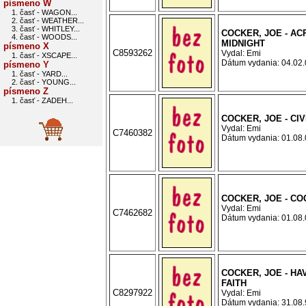
písmeno W
1. časť - WAGON...
2. časť - WEATHER...
3. časť - WHITLEY...
COCKER, JOE - A
4. časť - WOODS...
MIDNIGHT
písmeno X
C8593262
Vydal: Emi
1. časť - XSCAPE...
Dátum vydania: 04.02.0
písmeno Y
1. časť - YARD...
2. časť - YOUNG...
písmeno Z
1. časť - ZADEH...
COCKER, JOE - CI
Vydal: Emi
C7460382
Dátum vydania: 01.08.0
COCKER, JOE - C
Vydal: Emi
C7462682
Dátum vydania: 01.08.0
COCKER, JOE - HA
FAITH
C8297922
Vydal: Emi
Dátum vydania: 31.08.9