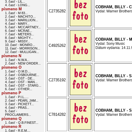
3. časť - LIL...
4. časť - LONG...
COBHAM, BILLY -
písmeno M
C2735282
Vydal: Warner Brothers
1. časť - M 83...
2. časť - MACHITO...
3. časť - MARILLION...
4. časť - MARY...
5. časť - MCCARTNEY...
6. časť - MCRAE...
7. časť - METERS...
8. časť - MIGHTY...
COBHAM, BILLY - 
9. časť - MISSY...
Vydal: Sony Music
10. časť - MONRO...
C4925262
Dátum vydania: 14.11.9
11. časť - MORRISON...
12. časť - MULLIGAN...
písmeno N
1. časť - N.W.A...
2. časť - NEW ORDER...
písmeno O
1. časť - O.M.D....
2. časť - OSBOURNE...
COBHAM, BILLY -
3. časť - OST - DE...
C2735192
Vydal: Warner Brothers
4. časť - OST - MAN...
5. časť - OST - STARG...
6. časť - OTHER...
písmeno P
1. časť - P.I.L.....
2. časť - PEARL JAM...
3. časť - PICKETT...
4. časť - PRAS...
COBHAM, BILLY -
5. časť -
C7814282
Vydal: Warner Brothers
PROCLAIMERS...
písmeno Q
1. časť - Q.B.FINEST...
písmeno R
1. časť - R.E.M....