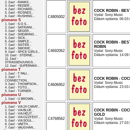
2. časť - RANKS...
3. časť - REISER...
4. časť - RICHARD...
COCK ROBIN - BE
5. časť - ROSNES...
Vydal: Sony Music
6. časť - RUSHING...
C4805002
Dátum vydania: 06.03.0
písmeno S
1. časť - S.O.S...
2. časť - SATRIANI...
3. časť - SEGER...
4. časť - SHEARING...
5. časť - SICK...
6. časť - SIMPLE...
COCK ROBIN - BES
7. časť - SISTER...
ROBIN
8. časť - SMOKIE...
C4692062
Vydal: Sony Music
9. časť - SPICE GIRLS...
Dátum vydania: 14.09.9
10. časť - STERNE...
11. časť -
STRASSENJUNGS...
12. časť - SUPERMAX...
písmeno T
1. časť - T PAU...
2. časť - T-
COCK ROBIN - COC
CONNECTION...
Vydal: Sony Music
3. časť - THOMPSON...
C4606952
Dátum vydania: 23.03.8
4. časť - TOTO...
5. časť - TURNER...
písmeno U
1. časť - U BROWN...
písmeno V
1. časť - V/A 24 CARAT...
COCK ROBIN - COC
2. časť - V/A BLUE...
3. časť - V/A HEUT...
GOLD
4. časť - V/A OZZFEST...
C4768562
Vydal: Sony Music
5. časť - V/A SOUL...
Dátum vydania: 27.03.9
6. časť - VAETH...
7. časť - VAUGHAN...