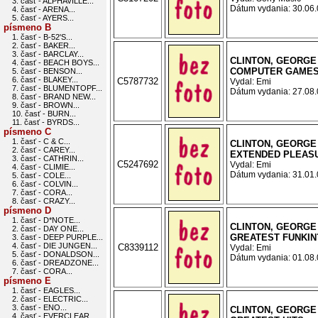
3. časť - ALPHAVILLE...
Dátum vydania: 30.06.0
4. časť - ARENA...
5. časť - AYERS...
písmeno B
1. časť - B-52'S...
2. časť - BAKER...
3. časť - BARCLAY...
CLINTON, GEORGE 
4. časť - BEACH BOYS...
COMPUTER GAME
5. časť - BENSON...
6. časť - BLAKEY...
C5787732
Vydal: Emi
7. časť - BLUMENTOPF...
Dátum vydania: 27.08.0
8. časť - BRAND NEW...
9. časť - BROWN...
10. časť - BURN...
11. časť - BYRDS...
písmeno C
1. časť - C & C...
CLINTON, GEORGE 
2. časť - CAREY...
EXTENDED PLEAS
3. časť - CATHRIN...
C5247692
Vydal: Emi
4. časť - CLIMIE...
Dátum vydania: 31.01.0
5. časť - COLE...
6. časť - COLVIN...
7. časť - CORA...
8. časť - CRAZY...
písmeno D
1. časť - D*NOTE...
CLINTON, GEORGE 
2. časť - DAY ONE...
GREATEST FUNKIN´
3. časť - DEEP PURPLE...
4. časť - DIE JUNGEN...
C8339112
Vydal: Emi
5. časť - DONALDSON...
Dátum vydania: 01.08.0
6. časť - DREADZONE...
7. časť - CORA...
písmeno E
1. časť - EAGLES...
2. časť - ELECTRIC...
3. časť - ENO...
CLINTON, GEORGE 
4. časť - EVERCLEAR...