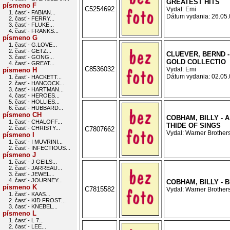
GREATEST HITS
písmeno F
C5254692
Vydal: Emi
1. časť - FABIAN...
Dátum vydania: 26.05.0
2. časť - FERRY...
3. časť - FLUKE...
4. časť - FRANKS...
písmeno G
1. časť - G.LOVE...
2. časť - GETZ...
CLUEVER, BERND 
3. časť - GONG...
GOLD COLLECTIO
4. časť - GREAT...
C8536032
Vydal: Emi
písmeno H
Dátum vydania: 02.05.0
1. časť - HACKETT...
2. časť - HANCOCK...
3. časť - HARTMAN...
4. časť - HEROES...
5. časť - HOLLIES...
6. časť - HUBBARD...
písmeno CH
COBHAM, BILLY - 
1. časť - CHALOFF...
THIDE OF SINGS
2. časť - CHRISTY...
C7807662
Vydal: Warner Brothers
písmeno I
1. časť - I MUVRINI...
2. časť - INFECTIOUS...
písmeno J
1. časť - J GEILS...
2. časť - JARREAU...
3. časť - JEWEL...
4. časť - JOURNEY...
COBHAM, BILLY - 
písmeno K
C7815582
Vydal: Warner Brothers
1. časť - KAAS...
2. časť - KID FROST...
3. časť - KNEBEL...
písmeno L
1. časť - L 7...
2. časť - LEE...