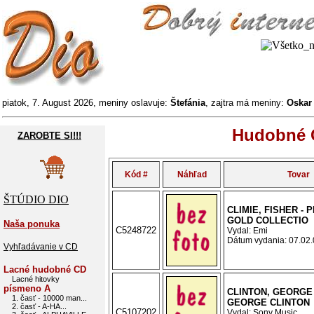
piatok, 7. August 2026, meniny oslavuje:
Štefánia
, zajtra má meniny:
Oska
Hudobné C
ZAROBTE SI!!!
Kód #
Náhľad
Tovar
ŠTÚDIO DIO
CLIMIE, FISHER - 
GOLD COLLECTIO
Naša ponuka
C5248722
Vydal: Emi
Dátum vydania: 07.02.0
Vyhľadávanie v CD
Lacné hudobné CD
Lacné hitovky
písmeno A
CLINTON, GEORGE 
1. časť - 10000 man...
GEORGE CLINTON
2. časť - A-HA...
C5107202
Vydal: Sony Music