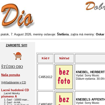
piatok, 7. August 2026, meniny oslavuje:
Štefánia
, zajtra má meniny:
Oska
ZAROBTE SI!!!
Kód #
Náhľad
ŠTÚDIO DIO
KNEBEL, HERBERT 
Naša ponuka
Vydal: Sony Music
C4951612
Dátum vydania: 30.09.0
Vyhľadávanie v CD
Lacné hudobné CD
Lacné hitovky
písmeno A
KNEBELS AFFENTH
1. časť - 10000 man...
2. časť - A-HA...
Vydal: Sony Music
C4887492