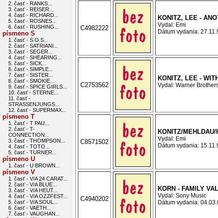
2. časť - RANKS...
3. časť - REISER...
4. časť - RICHARD...
KONITZ, LEE - AN
5. časť - ROSNES...
Vydal: Emi
6. časť - RUSHING...
C4982222
Dátum vydania: 27.11.9
písmeno S
1. časť - S.O.S...
2. časť - SATRIANI...
3. časť - SEGER...
4. časť - SHEARING...
5. časť - SICK...
6. časť - SIMPLE...
7. časť - SISTER...
KONITZ, LEE - WI
8. časť - SMOKIE...
C2753562
Vydal: Warner Brothers
9. časť - SPICE GIRLS...
10. časť - STERNE...
11. časť -
STRASSENJUNGS...
12. časť - SUPERMAX...
písmeno T
1. časť - T PAU...
2. časť - T-
KONITZ/MEHLDAU/
CONNECTION...
Vydal: Emi
3. časť - THOMPSON...
C8571502
Dátum vydania: 15.11.9
4. časť - TOTO...
5. časť - TURNER...
písmeno U
1. časť - U BROWN...
písmeno V
1. časť - V/A 24 CARAT...
2. časť - V/A BLUE...
KORN - FAMILY VA
3. časť - V/A HEUT...
Vydal: Sony Music
4. časť - V/A OZZFEST...
C4940202
5. časť - V/A SOUL...
Dátum vydania: 04.03.0
6. časť - VAETH...
7. časť - VAUGHAN...