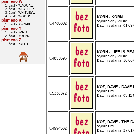
písmeno W
1. časť - WAGON...
2. časť - WEATHER...
3. časť - WHITLEY...
4. časť - WOODS...
KORN - KORN
písmeno X
Vydal: Sony Music
C4780802
1. časť - XSCAPE...
Dátum vydania: 01.09.0
písmeno Y
1. časť - YARD...
2. časť - YOUNG...
písmeno Z
1. časť - ZADEH...
KORN - LIFE IS PE
Vydal: Sony Music
C4853696
Dátum vydania: 10.06.0
KOZ, DAVE - DAVE
Vydal: Emi
C5338372
Dátum vydania: 03.11.0
KOZ, DAVE - THE 
Vydal: Emi
C4994582
Dátum vydania: 27.01.0