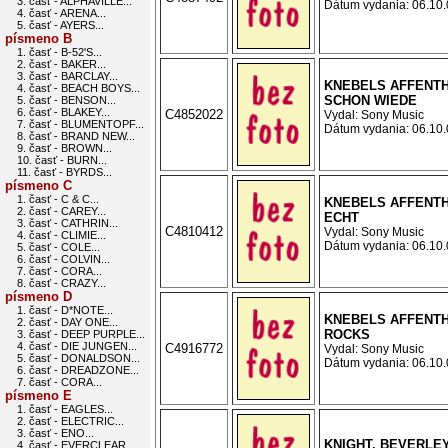
3. časť - ALPHAVILLE...
Dátum vydania: 06.10.0
4. časť - ARENA...
5. časť - AYERS...
písmeno B
1. časť - B-52'S...
2. časť - BAKER...
3. časť - BARCLAY...
KNEBELS AFFENTH
4. časť - BEACH BOYS...
SCHON WIEDE
5. časť - BENSON...
6. časť - BLAKEY...
C4852022
Vydal: Sony Music
7. časť - BLUMENTOPF...
Dátum vydania: 06.10.0
8. časť - BRAND NEW...
9. časť - BROWN...
10. časť - BURN...
11. časť - BYRDS...
písmeno C
1. časť - C & C...
KNEBELS AFFENTH
2. časť - CAREY...
ECHT
3. časť - CATHRIN...
C4810412
Vydal: Sony Music
4. časť - CLIMIE...
Dátum vydania: 06.10.0
5. časť - COLE...
6. časť - COLVIN...
7. časť - CORA...
8. časť - CRAZY...
písmeno D
1. časť - D*NOTE...
KNEBELS AFFENTH
2. časť - DAY ONE...
ROCKS
3. časť - DEEP PURPLE...
4. časť - DIE JUNGEN...
C4916772
Vydal: Sony Music
5. časť - DONALDSON...
Dátum vydania: 06.10.0
6. časť - DREADZONE...
7. časť - CORA...
písmeno E
1. časť - EAGLES...
2. časť - ELECTRIC...
3. časť - ENO...
KNIGHT, BEVERLEY
4. časť - EVERCLEAR...