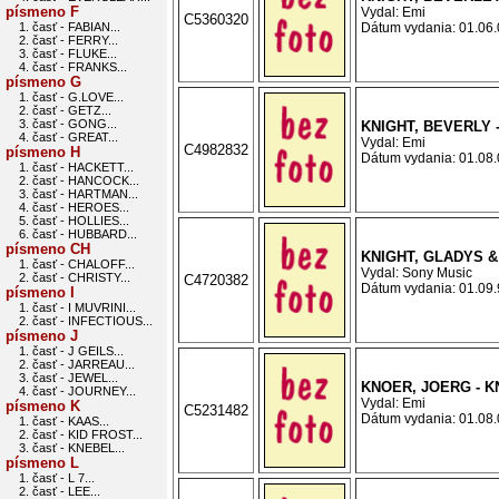
písmeno F
Vydal: Emi
C5360320
1. časť - FABIAN...
Dátum vydania: 01.06.0
2. časť - FERRY...
3. časť - FLUKE...
4. časť - FRANKS...
písmeno G
1. časť - G.LOVE...
2. časť - GETZ...
3. časť - GONG...
KNIGHT, BEVERLY 
4. časť - GREAT...
Vydal: Emi
C4982832
písmeno H
Dátum vydania: 01.08.0
1. časť - HACKETT...
2. časť - HANCOCK...
3. časť - HARTMAN...
4. časť - HEROES...
5. časť - HOLLIES...
6. časť - HUBBARD...
písmeno CH
KNIGHT, GLADYS &
1. časť - CHALOFF...
Vydal: Sony Music
2. časť - CHRISTY...
C4720382
Dátum vydania: 01.09.9
písmeno I
1. časť - I MUVRINI...
2. časť - INFECTIOUS...
písmeno J
1. časť - J GEILS...
2. časť - JARREAU...
3. časť - JEWEL...
KNOER, JOERG - 
4. časť - JOURNEY...
Vydal: Emi
písmeno K
C5231482
Dátum vydania: 01.08.0
1. časť - KAAS...
2. časť - KID FROST...
3. časť - KNEBEL...
písmeno L
1. časť - L 7...
2. časť - LEE...