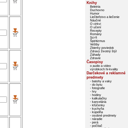
Knihy
Beletria
Duchovno
Humor
Liečiteľstvo a liečenie
Náučné
O cirkvi
O učení
Recepty
Romány
Sci-fi
Špiritizmus
Veštby
Zbierky poviedok
Zdravý životný štýl
Záhady
Zdravie
Časopisy
o audio a video
výrobkoch hi-kvality
Darčekové a reklamné
predmety
- batohy a vaky
- do bytu
- fotografie
- hry
- hodiny
- kalkulačky
- kancelária
- kľúčenky
- kuchyňa
- kúpelňa
- osobné predmety
- náradie
- perá
- počítač