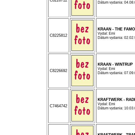
C8226712
Dátum vydania: 04.08.0
KRAAN - THE FAM
Vydal: Emi
C8225812
Dátum vydania: 02.02.9
KRAAN - WINTRUP
Vydal: Emi
C8226692
Dátum vydania: 07.09.0
KRAFTWERK - RADI
Vydal: Emi
C7464742
Dátum vydania: 10.03.0
KRAFTWERK - TRA