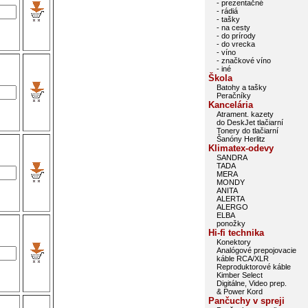
- prezentačné
- rádiá
- tašky
- na cesty
- do prírody
- do vrecka
- víno
- značkové víno
- iné
Škola
Batohy a tašky
Peračníky
Kancelária
Atrament. kazety
do DeskJet tlačiarní
Tonery do tlačiarní
Šanóny Herlitz
Klimatex-odevy
SANDRA
TADA
MERA
MONDY
ANITA
ALERTA
ALERGO
ELBA
ponožky
Hi-fi technika
Konektory
Analógové prepojovacie
káble RCA/XLR
Reproduktorové káble
Kimber Select
Digitálne, Video prep.
& Power Kord
Pančuchy v spreji