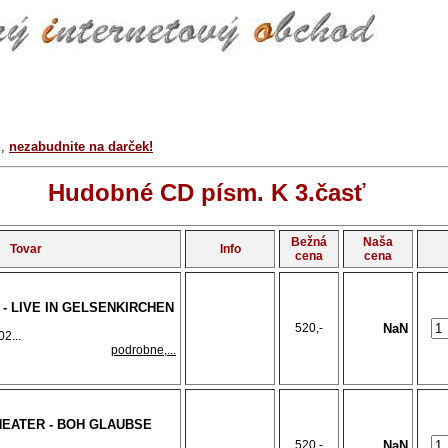
r
,
nezabudnite na darček!
Hudobné CD písm. K 3.časť
Bežná
Naša
Tovar
Info
cena
cena
- LIVE IN GELSENKIRCHEN
520,-
NaN
2...
podrobne,...
EATER - BOH GLAUBSE
520,-
NaN