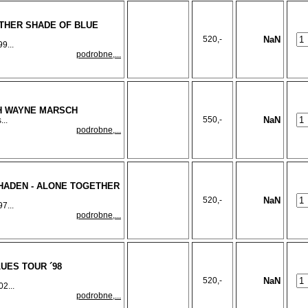
OTHER SHADE OF BLUE
520,-
NaN
9...
podrobne,...
TH WAYNE MARSCH
550,-
NaN
...
podrobne,...
HADEN - ALONE TOGETHER
520,-
NaN
7...
podrobne,...
LUES TOUR ´98
520,-
NaN
2...
podrobne,...