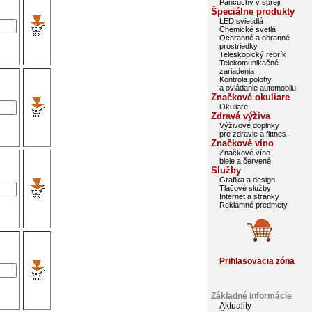
Pančuchy v spreji
Špeciálne produkty
LED svietidlá
Chemické svetlá
Ochranné a obranné
prostriedky
Teleskopický rebrík
Telekomunikačné
zariadenia
Kontrola polohy
a ovládanie automobilu
Značkové okuliare
Okuliare
Zdravá výživa
Výživové doplnky
pre zdravie a fittnes
Značkové víno
Značkové víno
biele a červené
Služby
Grafika a design
Tlačové služby
Internet a stránky
Reklamné predmety
Prihlasovacia zóna
Základné informácie
Aktuality