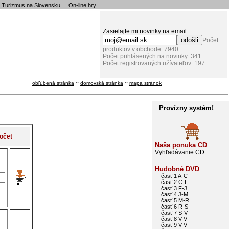
Turizmus na Slovensku
On-line hry
Zasielajte mi novinky na email:
Počet
produktov v obchode: 7940
Počet prihlásených na novinky: 341
Počet registrovaných užívateľov: 197
obľúbená stránka
~
domovská stránka
~
mapa stránok
Provízny systém!
očet
Naša ponuka CD
Vyhľadávanie CD
Hudobné DVD
časť 1 A-C
časť 2 C-F
časť 3 F-J
časť 4 J-M
časť 5 M-R
časť 6 R-S
časť 7 S-V
časť 8 V-V
časť 9 V-V