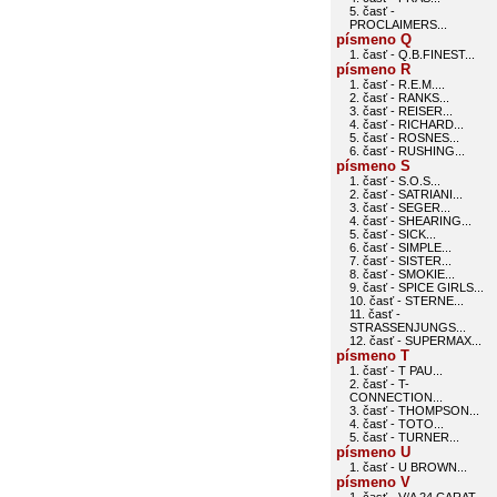
5. časť -
PROCLAIMERS...
písmeno Q
1. časť - Q.B.FINEST...
písmeno R
1. časť - R.E.M....
2. časť - RANKS...
3. časť - REISER...
4. časť - RICHARD...
5. časť - ROSNES...
6. časť - RUSHING...
písmeno S
1. časť - S.O.S...
2. časť - SATRIANI...
3. časť - SEGER...
4. časť - SHEARING...
5. časť - SICK...
6. časť - SIMPLE...
7. časť - SISTER...
8. časť - SMOKIE...
9. časť - SPICE GIRLS...
10. časť - STERNE...
11. časť -
STRASSENJUNGS...
12. časť - SUPERMAX...
písmeno T
1. časť - T PAU...
2. časť - T-
CONNECTION...
3. časť - THOMPSON...
4. časť - TOTO...
5. časť - TURNER...
písmeno U
1. časť - U BROWN...
písmeno V