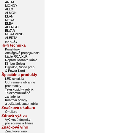
ANITA
MONDY
ALEX
ALMON
ELAN
MERA
ELBA
ALERGO
ELVAR
MERA WIND
ALERTA
ponožky
Hi-fi technika
Konektory
Analógové prepojovacie
káble RCA/XLR
Reproduktorové káble
Kimber Select
Digitálne, Video prep.
& Power Kord
Špeciálne produkty
LED svietidlá
Ochranné a obranné
prostriedky
Teleskopický rebrík
Telekomunikačné
zariadenia
Kontrola polohy
a ovládanie automobilu
Značkové okuliare
Okuliare
Zdravá výživa
Výživové doplnky
pre zdravie a fittnes
Značkové víno
Značkové víno