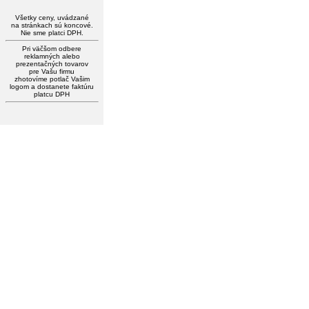
Všetky ceny, uvádzané
na stránkach sú koncové.
Nie sme platci DPH.
Pri väčšom odbere
reklamných alebo
prezentačných tovarov
pre Vašu firmu
zhotovíme potlač Vašim
logom a dostanete faktúru
platcu DPH