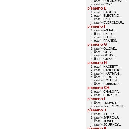
6. časť - DREADZONE...
7. časť - CORA...
písmeno E
1. časť - EAGLES...
2. časť - ELECTRIC...
3. časť - ENO...
4. časť - EVERCLEAR...
písmeno F
1. časť - FABIAN...
2. časť - FERRY...
3. časť - FLUKE...
4. časť - FRANKS...
písmeno G
1. časť - G.LOVE...
2. časť - GETZ...
3. časť - GONG...
4. časť - GREAT...
písmeno H
1. časť - HACKETT...
2. časť - HANCOCK...
3. časť - HARTMAN...
4. časť - HEROES...
5. časť - HOLLIES...
6. časť - HUBBARD...
písmeno CH
1. časť - CHALOFF...
2. časť - CHRISTY...
písmeno I
1. časť - I MUVRINI...
2. časť - INFECTIOUS...
písmeno J
1. časť - J GEILS...
2. časť - JARREAU...
3. časť - JEWEL...
4. časť - JOURNEY...
písmeno K