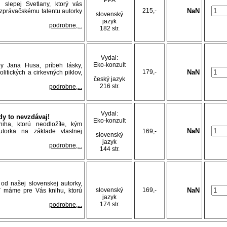
PPA
 slepej Svetlany, ktorý vás
215,-
NaN
zprávačskému talentu autorky
slovenský
jazyk
podrobne,...
182 str.
Vydal:
Eko-konzult
y Jana Husa, príbeh lásky,
179,-
NaN
litických a cirkevných piklov,
český jazyk
216 str.
podrobne,...
Vydal:
dy to nevzdávaj!
Eko-konzult
iha, ktorú neodložíte, kým
NaN
torka na základe vlastnej
169,-
slovenský
jazyk
podrobne,...
144 str.
 od našej slovenskej autorky,
slovenský
169,-
NaN
äť máme pre Vás knihu, ktorú
jazyk
174 str.
podrobne,...