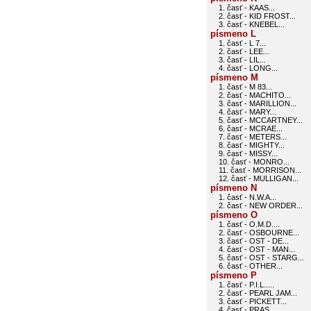
1. časť - KAAS...
2. časť - KID FROST...
3. časť - KNEBEL...
písmeno L
1. časť - L 7...
2. časť - LEE...
3. časť - LIL...
4. časť - LONG...
písmeno M
1. časť - M 83...
2. časť - MACHITO...
3. časť - MARILLION...
4. časť - MARY...
5. časť - MCCARTNEY...
6. časť - MCRAE...
7. časť - METERS...
8. časť - MIGHTY...
9. časť - MISSY...
10. časť - MONRO...
11. časť - MORRISON...
12. časť - MULLIGAN...
písmeno N
1. časť - N.W.A...
2. časť - NEW ORDER...
písmeno O
1. časť - O.M.D....
2. časť - OSBOURNE...
3. časť - OST - DE...
4. časť - OST - MAN...
5. časť - OST - STARG...
6. časť - OTHER...
písmeno P
1. časť - P.I.L.....
2. časť - PEARL JAM...
3. časť - PICKETT...
4. časť - PRAS...