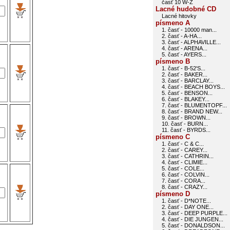
časť 10 W-Z
Lacné hudobné CD
Lacné hitovky
písmeno A
1. časť - 10000 man...
2. časť - A-HA...
3. časť - ALPHAVILLE...
4. časť - ARENA...
5. časť - AYERS...
písmeno B
1. časť - B-52'S...
2. časť - BAKER...
3. časť - BARCLAY...
4. časť - BEACH BOYS...
5. časť - BENSON...
6. časť - BLAKEY...
7. časť - BLUMENTOPF...
8. časť - BRAND NEW...
9. časť - BROWN...
10. časť - BURN...
11. časť - BYRDS...
písmeno C
1. časť - C & C...
2. časť - CAREY...
3. časť - CATHRIN...
4. časť - CLIMIE...
5. časť - COLE...
6. časť - COLVIN...
7. časť - CORA...
8. časť - CRAZY...
písmeno D
1. časť - D*NOTE...
2. časť - DAY ONE...
3. časť - DEEP PURPLE...
4. časť - DIE JUNGEN...
5. časť - DONALDSON...