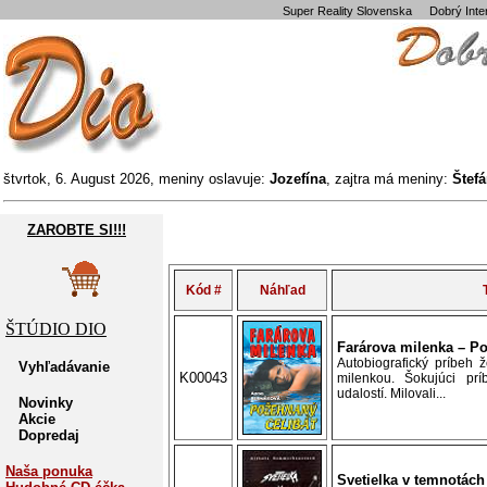
Super Reality Slovenska
Dobrý Int
štvrtok, 6. August 2026, meniny oslavuje:
Jozefína
, zajtra má meniny:
Štef
ZAROBTE SI!!!
Kód #
Náhľad
ŠTÚDIO DIO
Farárova milenka – Po
Autobiografický príbeh ž
Vyhľadávanie
K00043
milenkou. Šokujúci pr
udalostí. Milovali...
Novinky
Akcie
Dopredaj
Naša ponuka
Svetielka v temnotách