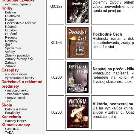
Hudobné CD-éčka
Dojemný životný príbeh
viď. menu vpravo
K00127
vďaka neuveriteľnému ro
Knihy
upúta od prvej po ...
Beletria
Duchovno
Humor
Liečiteľstvo a liečenie
Náučné
O cirkvi
O učení
Pochodně Čech
Recepty
Historický román z dob
Romány
K0156
sebaobetovania, zrady, po
Sci-fi
ale tiež o stat...
Špiritizmus
Veštby
Zbierky poviedok
Zdravý životný štýl
Záhady
Zdravie
Nepýtaj sa prečo - Nik
Časopisy
Vynikajúco napísaná kn
o audio a video
K0230
nebudete na konci. Au
výrobkoch hi-kvality
Darčekové a reklamné
životnej skúsenosti a sv...
predmety
- na objednávku
- značkové víno
- prezentačné
- iné
Viktória, neobzeraj sa
Škola
Ďalšia vynikajúca kniha
Batohy a tašky
K0250
žijúcej v zahraničí. Op
Peračníky
Kancelária
prečítate jedný...
Šanóny Herlitz
Klimatex-odevy
SANDRA
TADA