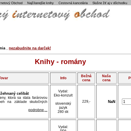
ernetový Obchod
Najčítanejšie knihy
Cestovná kancelária
Slušne žiť aj v dôchodku
ánia
,
nezabudnite na darček!
Knihy - romány
Bežná
Naša
Tovar
Info
P
cena
cena
Vydal:
žehnaný celibát
Eko-konzult
eny, ktorá sa stala farárovou
229,-
NaN
íbeh na základe skutočných
slovenský
jazyk
podrobne,...
280 str.
Vydal: