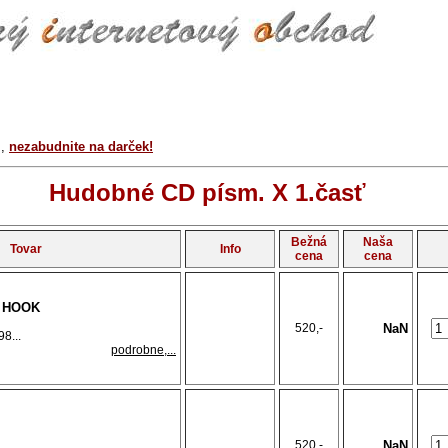
r
,
nezabudnite na darček!
Hudobné CD písm. X 1.časť
Bežná
Naša
Tovar
Info
cena
cena
E HOOK
520,-
NaN
8...
podrobne,...
520,-
NaN