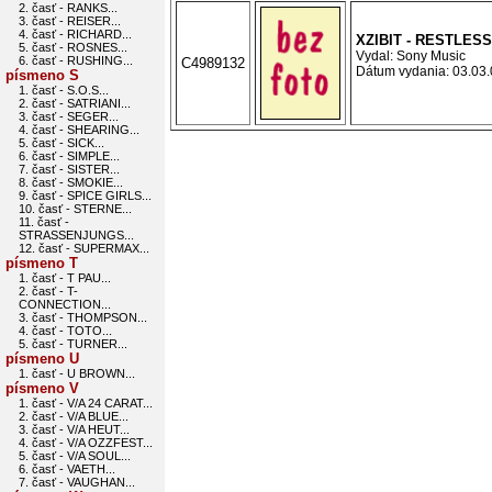
2. časť - RANKS...
3. časť - REISER...
4. časť - RICHARD...
XZIBIT - RESTLESS
5. časť - ROSNES...
Vydal: Sony Music
6. časť - RUSHING...
C4989132
Dátum vydania: 03.03.0
písmeno S
1. časť - S.O.S...
2. časť - SATRIANI...
3. časť - SEGER...
4. časť - SHEARING...
5. časť - SICK...
6. časť - SIMPLE...
7. časť - SISTER...
8. časť - SMOKIE...
9. časť - SPICE GIRLS...
10. časť - STERNE...
11. časť -
STRASSENJUNGS...
12. časť - SUPERMAX...
písmeno T
1. časť - T PAU...
2. časť - T-
CONNECTION...
3. časť - THOMPSON...
4. časť - TOTO...
5. časť - TURNER...
písmeno U
1. časť - U BROWN...
písmeno V
1. časť - V/A 24 CARAT...
2. časť - V/A BLUE...
3. časť - V/A HEUT...
4. časť - V/A OZZFEST...
5. časť - V/A SOUL...
6. časť - VAETH...
7. časť - VAUGHAN...