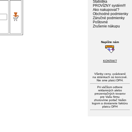
Štatistika
PROVÍZNY systém!!!
Ako nakupovať?
Obchodné podmienky
Záručné podmienky
Poštovné
Zrušenie nákupu
Napíšte nám
KONTAKT
Všetky ceny, uvádzané
na stránkach sú koncové.
Nie sme platci DPH.
Pri väčšom odbere
reklamných alebo
prezentačných tovarov
pre Vašu firmu
zhotovíme potlač Vašim
logom a dostanete faktúru
platcu DPH