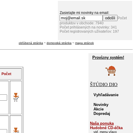
Zasielajte mi novinky na email:
Počet
produktov v obchode: 7940
Počet prihlásených na novinky: 341
Počet registrovaných užívateľov: 197
obľúbená stránka
~
domovská stránka
~
mapa stránok
Provízny systém!
Počet
ŠTÚDIO DIO
Vyhľadávanie
Novinky
Akcie
Dopredaj
Naša ponuka
Hudobné CD-éčka
viď. menu vľavo