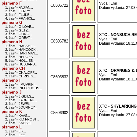
písmeno F
Vydal: Emi
C8506722
1. časť - FABIAN...
Dátum vydania: 27.08.0
2. časť - FERRY...
3. časť - FLUKE...
4. časť - FRANKS...
písmeno G
1. časť - G.LOVE...
2. časť - GETZ...
3. časť - GONG...
XTC - NONSUCH-R
4. časť - GREAT...
Vydal: Emi
C8506782
písmeno H
Dátum vydania: 18.11.0
1. časť - HACKETT...
2. časť - HANCOCK...
3. časť - HARTMAN...
4. časť - HEROES...
5. časť - HOLLIES...
6. časť - HUBBARD...
písmeno CH
XTC - ORANGES &
1. časť - CHALOFF...
Vydal: Emi
2. časť - CHRISTY...
C8506832
Dátum vydania: 18.11.0
písmeno I
1. časť - I MUVRINI...
2. časť - INFECTIOUS...
písmeno J
1. časť - J GEILS...
2. časť - JARREAU...
3. časť - JEWEL...
XTC - SKYLARKING
4. časť - JOURNEY...
Vydal: Emi
písmeno K
C8506902
Dátum vydania: 27.08.0
1. časť - KAAS...
2. časť - KID FROST...
3. časť - KNEBEL...
písmeno L
1. časť - L 7...
2. časť - LEE...