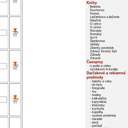
Knihy
Beletria
Duchovno
Humor
Liečiteľstvo a liečenie
Náučné
O cirkvi
O učení
Recepty
Romány
Sci-fi
Špiritizmus
Veštby
Zbierky poviedok
Zdravý životný štýl
Záhady
Zdravie
Časopisy
o audio a video
výrobkoch hi-kvality
Darčekové a reklamné
predmety
- batohy a vaky
- do bytu
- fotografie
- hry
- hodiny
- kalkulačky
- kancelária
- kľúčenky
- kuchyňa
- kúpelňa
- osobné predmety
- náradie
- perá
- počítač