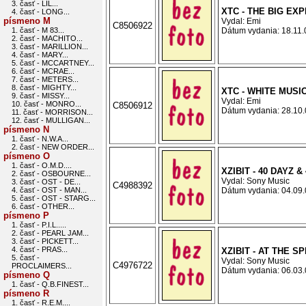
3. časť - LIL...
XTC - THE BIG EX
4. časť - LONG...
písmeno M
Vydal: Emi
C8506922
1. časť - M 83...
Dátum vydania: 18.11.0
2. časť - MACHITO...
3. časť - MARILLION...
4. časť - MARY...
5. časť - MCCARTNEY...
6. časť - MCRAE...
7. časť - METERS...
8. časť - MIGHTY...
XTC - WHITE MUSI
9. časť - MISSY...
Vydal: Emi
10. časť - MONRO...
C8506912
Dátum vydania: 28.10.0
11. časť - MORRISON...
12. časť - MULLIGAN...
písmeno N
1. časť - N.W.A...
2. časť - NEW ORDER...
písmeno O
1. časť - O.M.D....
XZIBIT - 40 DAYZ &
2. časť - OSBOURNE...
Vydal: Sony Music
3. časť - OST - DE...
C4988392
4. časť - OST - MAN...
Dátum vydania: 04.09.0
5. časť - OST - STARG...
6. časť - OTHER...
písmeno P
1. časť - P.I.L.....
2. časť - PEARL JAM...
3. časť - PICKETT...
4. časť - PRAS...
XZIBIT - AT THE S
5. časť -
Vydal: Sony Music
C4976722
PROCLAIMERS...
Dátum vydania: 06.03.0
písmeno Q
1. časť - Q.B.FINEST...
písmeno R
1. časť - R.E.M....