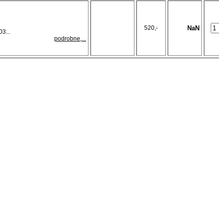
520,-
NaN
3...
podrobne,...