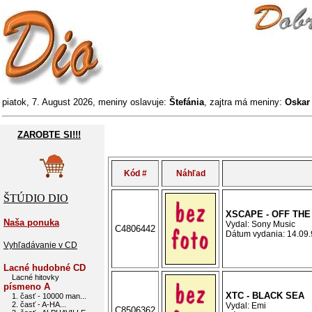
piatok, 7. August 2026, meniny oslavuje:
Štefánia
, zajtra má meniny:
Oska
ZAROBTE SI!!!
Kód #
Náhľad
ŠTÚDIO DIO
XSCAPE - OFF TH
Naša ponuka
Vydal: Sony Music
C4806442
Dátum vydania: 14.09.9
Vyhľadávanie v CD
Lacné hudobné CD
Lacné hitovky
písmeno A
XTC - BLACK SEA
1. časť - 10000 man...
2. časť - A-HA...
Vydal: Emi
C8506362