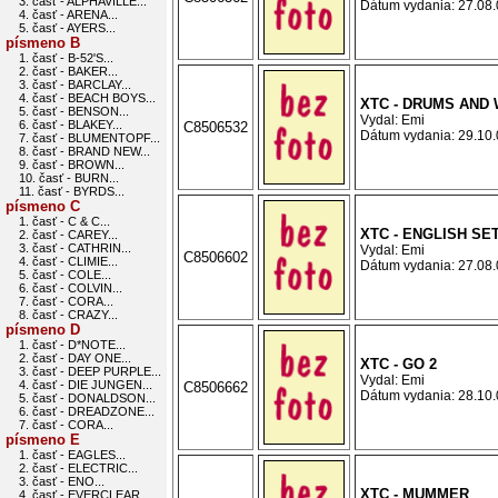
3. časť - ALPHAVILLE...
Dátum vydania: 27.08.0
4. časť - ARENA...
5. časť - AYERS...
písmeno B
1. časť - B-52'S...
2. časť - BAKER...
3. časť - BARCLAY...
4. časť - BEACH BOYS...
XTC - DRUMS AND
5. časť - BENSON...
Vydal: Emi
6. časť - BLAKEY...
C8506532
Dátum vydania: 29.10.0
7. časť - BLUMENTOPF...
8. časť - BRAND NEW...
9. časť - BROWN...
10. časť - BURN...
11. časť - BYRDS...
písmeno C
1. časť - C & C...
XTC - ENGLISH S
2. časť - CAREY...
3. časť - CATHRIN...
Vydal: Emi
C8506602
4. časť - CLIMIE...
Dátum vydania: 27.08.0
5. časť - COLE...
6. časť - COLVIN...
7. časť - CORA...
8. časť - CRAZY...
písmeno D
1. časť - D*NOTE...
2. časť - DAY ONE...
XTC - GO 2
3. časť - DEEP PURPLE...
Vydal: Emi
4. časť - DIE JUNGEN...
C8506662
Dátum vydania: 28.10.0
5. časť - DONALDSON...
6. časť - DREADZONE...
7. časť - CORA...
písmeno E
1. časť - EAGLES...
2. časť - ELECTRIC...
3. časť - ENO...
XTC - MUMMER
4. časť - EVERCLEAR...