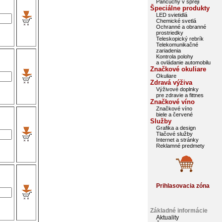
Pančuchy v spreji
Špeciálne produkty
LED svietidlá
Chemické svetlá
Ochranné a obranné
prostriedky
Teleskopický rebrík
Telekomunikačné
zariadenia
Kontrola polohy
a ovládanie automobilu
Značkové okuliare
Okuliare
Zdravá výživa
Výživové doplnky
pre zdravie a fittnes
Značkové víno
Značkové víno
biele a červené
Služby
Grafika a design
Tlačové služby
Internet a stránky
Reklamné predmety
Prihlasovacia zóna
Základné informácie
Aktuality