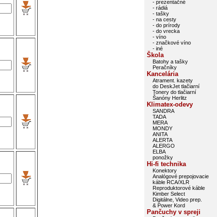
- prezentačné
- rádiá
- tašky
- na cesty
- do prírody
- do vrecka
- víno
- značkové víno
- iné
Škola
Batohy a tašky
Peračníky
Kancelária
Atrament. kazety
do DeskJet tlačiarní
Tonery do tlačiarní
Šanóny Herlitz
Klimatex-odevy
SANDRA
TADA
MERA
MONDY
ANITA
ALERTA
ALERGO
ELBA
ponožky
Hi-fi technika
Konektory
Analógové prepojovacie
káble RCA/XLR
Reproduktorové káble
Kimber Select
Digitálne, Video prep.
& Power Kord
Pančuchy v spreji