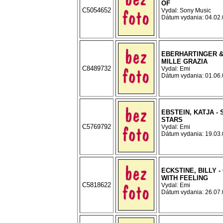
OF
C5054652
Vydal: Sony Music
Dátum vydania: 04.02.0
EBERHARTINGER & 
MILLE GRAZIA
C8489732
Vydal: Emi
Dátum vydania: 01.06.0
EBSTEIN, KATJA -
STARS
C5769792
Vydal: Emi
Dátum vydania: 19.03.0
ECKSTINE, BILLY 
WITH FEELING
C5818622
Vydal: Emi
Dátum vydania: 26.07.0