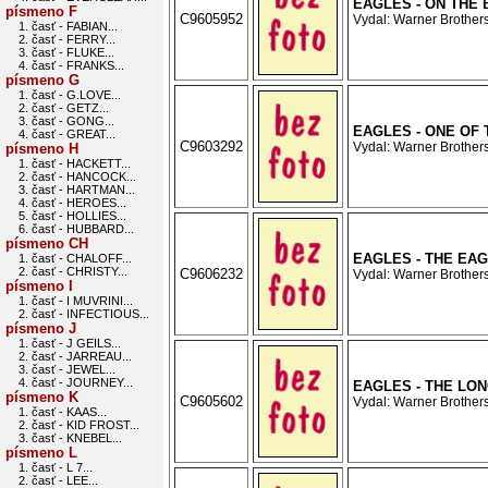
EAGLES - ON THE
písmeno F
C9605952
Vydal: Warner Brothers
1. časť - FABIAN...
2. časť - FERRY...
3. časť - FLUKE...
4. časť - FRANKS...
písmeno G
1. časť - G.LOVE...
2. časť - GETZ...
3. časť - GONG...
EAGLES - ONE OF 
4. časť - GREAT...
C9603292
Vydal: Warner Brothers
písmeno H
1. časť - HACKETT...
2. časť - HANCOCK...
3. časť - HARTMAN...
4. časť - HEROES...
5. časť - HOLLIES...
6. časť - HUBBARD...
písmeno CH
EAGLES - THE EA
1. časť - CHALOFF...
2. časť - CHRISTY...
C9606232
Vydal: Warner Brothers
písmeno I
1. časť - I MUVRINI...
2. časť - INFECTIOUS...
písmeno J
1. časť - J GEILS...
2. časť - JARREAU...
3. časť - JEWEL...
4. časť - JOURNEY...
EAGLES - THE LO
písmeno K
C9605602
Vydal: Warner Brothers
1. časť - KAAS...
2. časť - KID FROST...
3. časť - KNEBEL...
písmeno L
1. časť - L 7...
2. časť - LEE...