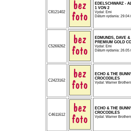
EDELSCHWARZ - A
1 VON 2
C8121402
Vydal: Emi
Dátum vydania: 29.04.0
EDMUNDS, DAVE & 
PREMIUM GOLD C
C5269262
Vydal: Emi
Dátum vydania: 26.05.0
ECHO & THE BUNN
CROCODILES
C2423162
Vydal: Warner Brothers
ECHO & THE BUNN
CROCODILES
C4611612
Vydal: Warner Brothers