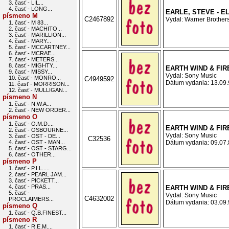
3. časť - LIL...
4. časť - LONG...
EARLE, STEVE - E
písmeno M
C2467892
Vydal: Warner Brothers
1. časť - M 83...
2. časť - MACHITO...
3. časť - MARILLION...
4. časť - MARY...
5. časť - MCCARTNEY...
6. časť - MCRAE...
7. časť - METERS...
8. časť - MIGHTY...
EARTH WIND & FIRE
9. časť - MISSY...
Vydal: Sony Music
10. časť - MONRO...
C4949592
Dátum vydania: 13.09.9
11. časť - MORRISON...
12. časť - MULLIGAN...
písmeno N
1. časť - N.W.A...
2. časť - NEW ORDER...
písmeno O
1. časť - O.M.D....
EARTH WIND & FIRE
2. časť - OSBOURNE...
Vydal: Sony Music
3. časť - OST - DE...
C32536
4. časť - OST - MAN...
Dátum vydania: 09.07.8
5. časť - OST - STARG...
6. časť - OTHER...
písmeno P
1. časť - P.I.L.....
2. časť - PEARL JAM...
3. časť - PICKETT...
4. časť - PRAS...
EARTH WIND & FIRE
5. časť -
Vydal: Sony Music
C4632002
PROCLAIMERS...
Dátum vydania: 03.09.9
písmeno Q
1. časť - Q.B.FINEST...
písmeno R
1. časť - R.E.M....