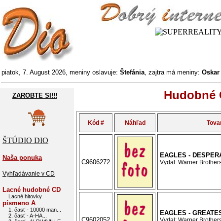
piatok, 7. August 2026, meniny oslavuje:
Štefánia
, zajtra má meniny:
Oska
Hudobné C
ZAROBTE SI!!!
Kód #
Náhľad
Tova
ŠTÚDIO DIO
EAGLES - DESPER
Naša ponuka
C9606272
Vydal: Warner Brothers
Vyhľadávanie v CD
Lacné hudobné CD
Lacné hitovky
písmeno A
1. časť - 10000 man...
EAGLES - GREATES
2. časť - A-HA...
C9602052
Vydal: Warner Brothers