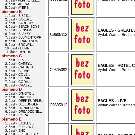
3. časť - ALPHAVILLE...
4. časť - ARENA...
5. časť - AYERS...
písmeno B
1. časť - B-52'S...
2. časť - BAKER...
3. časť - BARCLAY...
4. časť - BEACH BOYS...
EAGLES - GREATES
5. časť - BENSON...
6. časť - BLAKEY...
C9605112
Vydal: Warner Brothers
7. časť - BLUMENTOPF...
8. časť - BRAND NEW...
9. časť - BROWN...
10. časť - BURN...
11. časť - BYRDS...
písmeno C
1. časť - C & C...
2. časť - CAREY...
EAGLES - HOTEL C
3. časť - CATHRIN...
C9605092
Vydal: Warner Brothers
4. časť - CLIMIE...
5. časť - COLE...
6. časť - COLVIN...
7. časť - CORA...
8. časť - CRAZY...
písmeno D
1. časť - D*NOTE...
2. časť - DAY ONE...
EAGLES - LIVE
3. časť - DEEP PURPLE...
4. časť - DIE JUNGEN...
C9605912
Vydal: Warner Brothers
5. časť - DONALDSON...
6. časť - DREADZONE...
7. časť - CORA...
písmeno E
1. časť - EAGLES...
2. časť - ELECTRIC...
3. časť - ENO...
4. časť - EVERCLEAR...