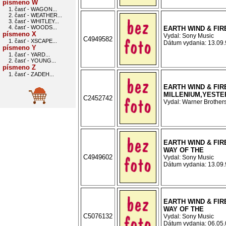
písmeno W
1. časť - WAGON...
2. časť - WEATHER...
3. časť - WHITLEY...
4. časť - WOODS...
EARTH WIND & FIR
písmeno X
Vydal: Sony Music
C4949582
1. časť - XSCAPE...
Dátum vydania: 13.09.9
písmeno Y
1. časť - YARD...
2. časť - YOUNG...
písmeno Z
1. časť - ZADEH...
EARTH WIND & FIRE
MILLENIUM,YESTE
C2452742
Vydal: Warner Brothers
EARTH WIND & FIRE
WAY OF THE
C4949602
Vydal: Sony Music
Dátum vydania: 13.09.9
EARTH WIND & FIRE
WAY OF THE
C5076132
Vydal: Sony Music
Dátum vydania: 06.05.0