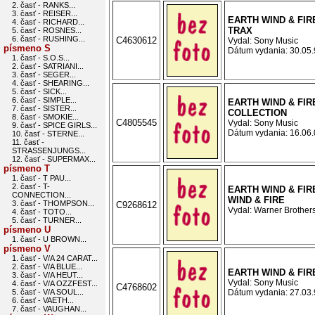
2. časť - RANKS...
3. časť - REISER...
EARTH WIND & FIR
4. časť - RICHARD...
TRAX
5. časť - ROSNES...
6. časť - RUSHING...
C4630612
Vydal: Sony Music
písmeno S
Dátum vydania: 30.05.9
1. časť - S.O.S...
2. časť - SATRIANI...
3. časť - SEGER...
4. časť - SHEARING...
5. časť - SICK...
6. časť - SIMPLE...
EARTH WIND & FIRE
7. časť - SISTER...
COLLECTION
8. časť - SMOKIE...
C4805545
Vydal: Sony Music
9. časť - SPICE GIRLS...
Dátum vydania: 16.06.0
10. časť - STERNE...
11. časť -
STRASSENJUNGS...
12. časť - SUPERMAX...
písmeno T
1. časť - T PAU...
2. časť - T-
EARTH WIND & FIR
CONNECTION...
WIND & FIRE
3. časť - THOMPSON...
C9268612
Vydal: Warner Brothers
4. časť - TOTO...
5. časť - TURNER...
písmeno U
1. časť - U BROWN...
písmeno V
1. časť - V/A 24 CARAT...
2. časť - V/A BLUE...
EARTH WIND & FIR
3. časť - V/A HEUT...
Vydal: Sony Music
4. časť - V/A OZZFEST...
C4768602
5. časť - V/A SOUL...
Dátum vydania: 27.03.9
6. časť - VAETH...
7. časť - VAUGHAN...