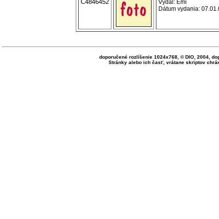
C4846452
Vydal: Emi
Dátum vydania: 07.01.0
doporučené rozlíšenie 1024x768, © DIO, 2004, do
Stránky alebo ich časť, vrátane skriptov ch