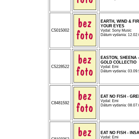
EARTH, WIND & FIR
YOUR EYES
C5015002
Vydal: Sony Music
Dátum vydania: 12.02.0
EASTON, SHEENA 
GOLD COLLECTIO
C5228522
Vydal: Emi
Dátum vydania: 03.09.9
EAT NO FISH - GR
Vydal: Emi
C8481592
Dátum vydania: 08.07.0
EAT NO FISH - INS
Vydal: Emi