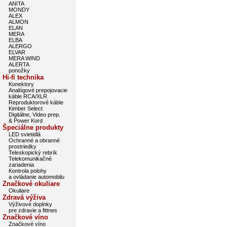
ANITA
MONDY
ALEX
ALMON
ELAN
MERA
ELBA
ALERGO
ELVAR
MERA WIND
ALERTA
ponožky
Hi-fi technika
Konektory
Analógové prepojovacie
káble RCA/XLR
Reproduktorové káble
Kimber Select
Digitálne, Video prep.
& Power Kord
Špeciálne produkty
LED svietidlá
Ochranné a obranné
prostriedky
Teleskopický rebrík
Telekomunikačné
zariadenia
Kontrola polohy
a ovládanie automobilu
Značkové okuliare
Okuliare
Zdravá výživa
Výživové doplnky
pre zdravie a fittnes
Značkové víno
Značkové víno