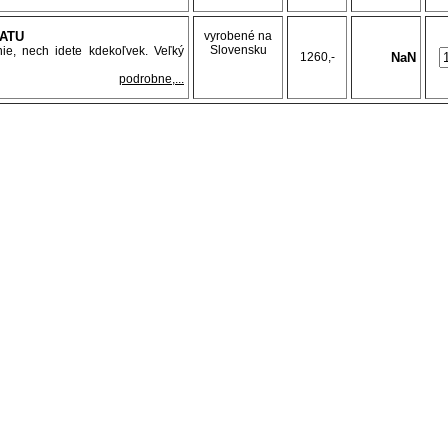
HATU
vyrobené na
Slovensku
ie, nech idete kdekoľvek. Veľký
1260,-
NaN
podrobne,...