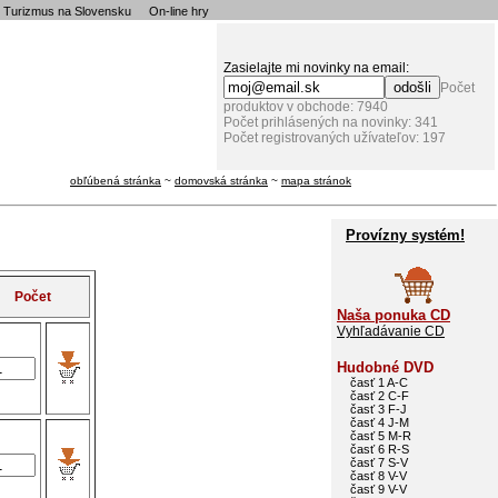
Turizmus na Slovensku
On-line hry
Zasielajte mi novinky na email:
Počet
produktov v obchode: 7940
Počet prihlásených na novinky: 341
Počet registrovaných užívateľov: 197
obľúbená stránka
~
domovská stránka
~
mapa stránok
Provízny systém!
Počet
Naša ponuka CD
Vyhľadávanie CD
Hudobné DVD
časť 1 A-C
časť 2 C-F
časť 3 F-J
časť 4 J-M
časť 5 M-R
časť 6 R-S
časť 7 S-V
časť 8 V-V
časť 9 V-V