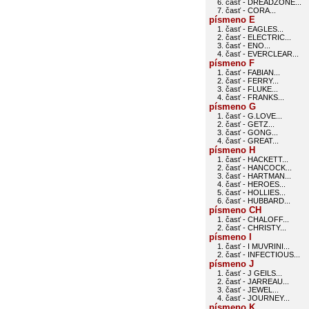
6. časť - DREADZONE...
7. časť - CORA...
písmeno E
1. časť - EAGLES...
2. časť - ELECTRIC...
3. časť - ENO...
4. časť - EVERCLEAR...
písmeno F
1. časť - FABIAN...
2. časť - FERRY...
3. časť - FLUKE...
4. časť - FRANKS...
písmeno G
1. časť - G.LOVE...
2. časť - GETZ...
3. časť - GONG...
4. časť - GREAT...
písmeno H
1. časť - HACKETT...
2. časť - HANCOCK...
3. časť - HARTMAN...
4. časť - HEROES...
5. časť - HOLLIES...
6. časť - HUBBARD...
písmeno CH
1. časť - CHALOFF...
2. časť - CHRISTY...
písmeno I
1. časť - I MUVRINI...
2. časť - INFECTIOUS...
písmeno J
1. časť - J GEILS...
2. časť - JARREAU...
3. časť - JEWEL...
4. časť - JOURNEY...
písmeno K