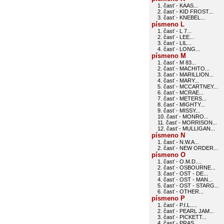
1. časť - KAAS...
2. časť - KID FROST...
3. časť - KNEBEL...
písmeno L
1. časť - L 7...
2. časť - LEE...
3. časť - LIL...
4. časť - LONG...
písmeno M
1. časť - M 83...
2. časť - MACHITO...
3. časť - MARILLION...
4. časť - MARY...
5. časť - MCCARTNEY...
6. časť - MCRAE...
7. časť - METERS...
8. časť - MIGHTY...
9. časť - MISSY...
10. časť - MONRO...
11. časť - MORRISON...
12. časť - MULLIGAN...
písmeno N
1. časť - N.W.A...
2. časť - NEW ORDER...
písmeno O
1. časť - O.M.D....
2. časť - OSBOURNE...
3. časť - OST - DE...
4. časť - OST - MAN...
5. časť - OST - STARG...
6. časť - OTHER...
písmeno P
1. časť - P.I.L.....
2. časť - PEARL JAM...
3. časť - PICKETT...
4. časť - PRAS...