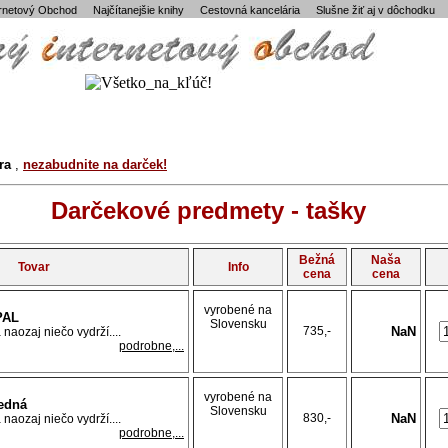
ernetový Obchod
Najčítanejšie knihy
Cestovná kancelária
Slušne žiť aj v dôchodku
ra
,
nezabudnite na darček!
Darčekové predmety - tašky
Bežná
Naša
Tovar
Info
cena
cena
vyrobené na
PAL
Slovensku
735,-
NaN
naozaj niečo vydrží....
podrobne,...
vyrobené na
redná
Slovensku
830,-
NaN
naozaj niečo vydrží....
podrobne,...