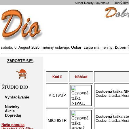
Super Reality Slovenska
Dobrý Int
sobota, 8. August 2026, meniny oslavuje:
Oskar
, zajtra má meniny:
Ľubomí
ZAROBTE SI!!!
Kód #
Náhľad
ŠTÚDIO DIO
Cestovná taška NI
MICT9NIP
Cestovná taška, ktorá 
Vyhľadávanie
Novinky
Akcie
Dopredaj
Cestovná taška st
MICT9STR
Cestovná taška, ktorá 
Naša ponuka