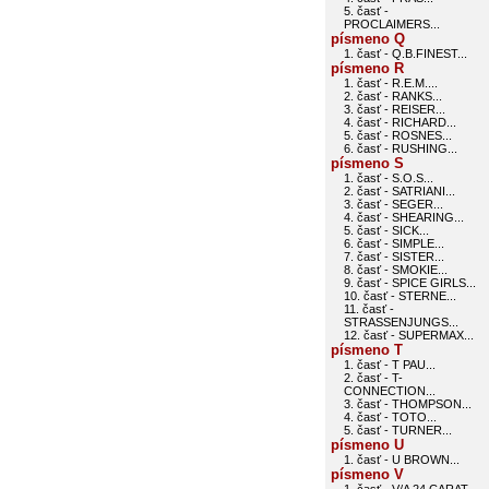
5. časť -
PROCLAIMERS...
písmeno Q
1. časť - Q.B.FINEST...
písmeno R
1. časť - R.E.M....
2. časť - RANKS...
3. časť - REISER...
4. časť - RICHARD...
5. časť - ROSNES...
6. časť - RUSHING...
písmeno S
1. časť - S.O.S...
2. časť - SATRIANI...
3. časť - SEGER...
4. časť - SHEARING...
5. časť - SICK...
6. časť - SIMPLE...
7. časť - SISTER...
8. časť - SMOKIE...
9. časť - SPICE GIRLS...
10. časť - STERNE...
11. časť -
STRASSENJUNGS...
12. časť - SUPERMAX...
písmeno T
1. časť - T PAU...
2. časť - T-
CONNECTION...
3. časť - THOMPSON...
4. časť - TOTO...
5. časť - TURNER...
písmeno U
1. časť - U BROWN...
písmeno V