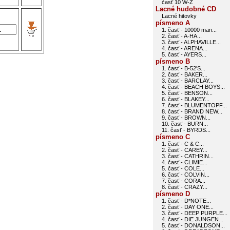
časť 10 W-Z
Lacné hudobné CD
Lacné hitovky
písmeno A
1. časť - 10000 man...
2. časť - A-HA...
3. časť - ALPHAVILLE...
4. časť - ARENA...
5. časť - AYERS...
písmeno B
1. časť - B-52'S...
2. časť - BAKER...
3. časť - BARCLAY...
4. časť - BEACH BOYS...
5. časť - BENSON...
6. časť - BLAKEY...
7. časť - BLUMENTOPF...
8. časť - BRAND NEW...
9. časť - BROWN...
10. časť - BURN...
11. časť - BYRDS...
písmeno C
1. časť - C & C...
2. časť - CAREY...
3. časť - CATHRIN...
4. časť - CLIMIE...
5. časť - COLE...
6. časť - COLVIN...
7. časť - CORA...
8. časť - CRAZY...
písmeno D
1. časť - D*NOTE...
2. časť - DAY ONE...
3. časť - DEEP PURPLE...
4. časť - DIE JUNGEN...
5. časť - DONALDSON...