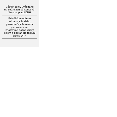
Všetky ceny, uvádzané
na stránkach sú koncové.
Nie sme platci DPH.
Pri väčšom odbere
reklamných alebo
prezentačných tovarov
pre Vašu firmu
zhotovíme potlač Vašim
logom a dostanete faktúru
platcu DPH