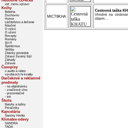
Hudobné CD-éčka
viď. menu vpravo
Knihy
Cestovná taška K
Beletria
Vhodné na cestovan
Duchovno
MICT9KHA
objem....
Humor
Liečiteľstvo a liečenie
Náučné
O cirkvi
O učení
Recepty
Romány
Sci-fi
Špiritizmus
Veštby
Zbierky poviedok
Zdravý životný štýl
Záhady
Zdravie
Časopisy
o audio a video
výrobkoch hi-kvality
Darčekové a reklamné
predmety
- na objednávku
- značkové víno
- prezentačné
- iné
Škola
Batohy a tašky
Peračníky
Kancelária
Šanóny Herlitz
Klimatex-odevy
SANDRA
TADA