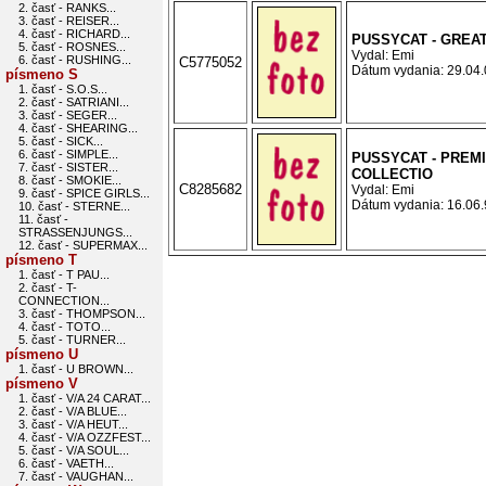
2. časť - RANKS...
3. časť - REISER...
4. časť - RICHARD...
PUSSYCAT - GREAT
5. časť - ROSNES...
Vydal: Emi
6. časť - RUSHING...
C5775052
Dátum vydania: 29.04.0
písmeno S
1. časť - S.O.S...
2. časť - SATRIANI...
3. časť - SEGER...
4. časť - SHEARING...
5. časť - SICK...
6. časť - SIMPLE...
PUSSYCAT - PREM
7. časť - SISTER...
COLLECTIO
8. časť - SMOKIE...
C8285682
Vydal: Emi
9. časť - SPICE GIRLS...
Dátum vydania: 16.06.9
10. časť - STERNE...
11. časť -
STRASSENJUNGS...
12. časť - SUPERMAX...
písmeno T
1. časť - T PAU...
2. časť - T-
CONNECTION...
3. časť - THOMPSON...
4. časť - TOTO...
5. časť - TURNER...
písmeno U
1. časť - U BROWN...
písmeno V
1. časť - V/A 24 CARAT...
2. časť - V/A BLUE...
3. časť - V/A HEUT...
4. časť - V/A OZZFEST...
5. časť - V/A SOUL...
6. časť - VAETH...
7. časť - VAUGHAN...