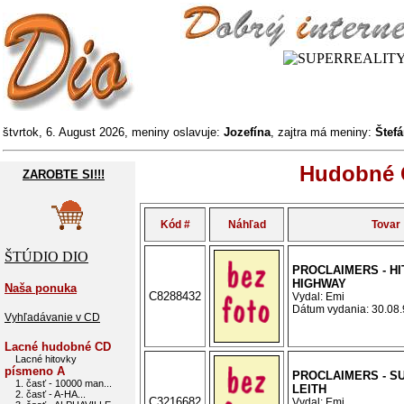
štvrtok, 6. August 2026, meniny oslavuje:
Jozefína
, zajtra má meniny:
Štef
Hudobné C
ZAROBTE SI!!!
Kód #
Náhľad
Tovar
ŠTÚDIO DIO
PROCLAIMERS - HI
HIGHWAY
Naša ponuka
C8288432
Vydal: Emi
Dátum vydania: 30.08.9
Vyhľadávanie v CD
Lacné hudobné CD
Lacné hitovky
písmeno A
PROCLAIMERS - S
1. časť - 10000 man...
LEITH
2. časť - A-HA...
C3216682
Vydal: Emi