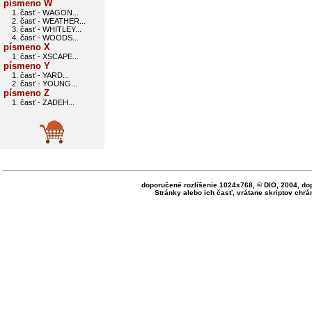
písmeno W
1. časť - WAGON...
2. časť - WEATHER...
3. časť - WHITLEY...
4. časť - WOODS...
písmeno X
1. časť - XSCAPE...
písmeno Y
1. časť - YARD...
2. časť - YOUNG...
písmeno Z
1. časť - ZADEH...
doporučené rozlíšenie 1024x768, © DIO, 2004, do
Stránky alebo ich časť, vrátane skriptov ch