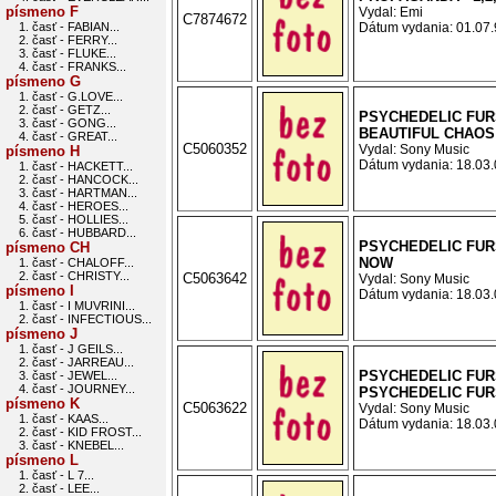
písmeno F
Vydal: Emi
C7874672
1. časť - FABIAN...
Dátum vydania: 01.07.9
2. časť - FERRY...
3. časť - FLUKE...
4. časť - FRANKS...
písmeno G
1. časť - G.LOVE...
2. časť - GETZ...
PSYCHEDELIC FUR
3. časť - GONG...
BEAUTIFUL CHAOS
4. časť - GREAT...
C5060352
Vydal: Sony Music
písmeno H
Dátum vydania: 18.03.0
1. časť - HACKETT...
2. časť - HANCOCK...
3. časť - HARTMAN...
4. časť - HEROES...
5. časť - HOLLIES...
6. časť - HUBBARD...
PSYCHEDELIC FUR
písmeno CH
NOW
1. časť - CHALOFF...
2. časť - CHRISTY...
C5063642
Vydal: Sony Music
písmeno I
Dátum vydania: 18.03.0
1. časť - I MUVRINI...
2. časť - INFECTIOUS...
písmeno J
1. časť - J GEILS...
2. časť - JARREAU...
PSYCHEDELIC FUR
3. časť - JEWEL...
4. časť - JOURNEY...
PSYCHEDELIC FUR
písmeno K
C5063622
Vydal: Sony Music
1. časť - KAAS...
Dátum vydania: 18.03.0
2. časť - KID FROST...
3. časť - KNEBEL...
písmeno L
1. časť - L 7...
2. časť - LEE...