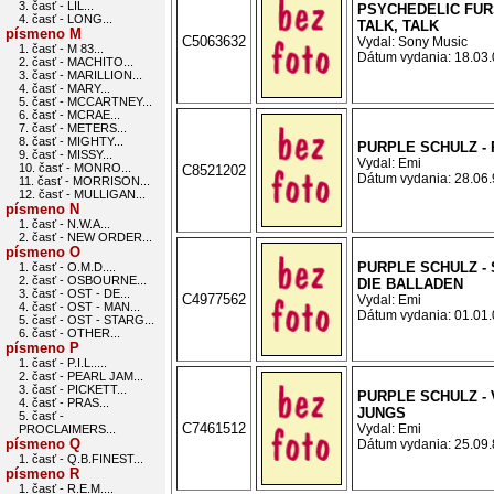
3. časť - LIL...
PSYCHEDELIC FURS
4. časť - LONG...
TALK, TALK
písmeno M
C5063632
Vydal: Sony Music
1. časť - M 83...
Dátum vydania: 18.03.0
2. časť - MACHITO...
3. časť - MARILLION...
4. časť - MARY...
5. časť - MCCARTNEY...
6. časť - MCRAE...
7. časť - METERS...
8. časť - MIGHTY...
PURPLE SCHULZ -
9. časť - MISSY...
Vydal: Emi
10. časť - MONRO...
C8521202
Dátum vydania: 28.06.9
11. časť - MORRISON...
12. časť - MULLIGAN...
písmeno N
1. časť - N.W.A...
2. časť - NEW ORDER...
písmeno O
PURPLE SCHULZ -
1. časť - O.M.D....
2. časť - OSBOURNE...
DIE BALLADEN
3. časť - OST - DE...
C4977562
Vydal: Emi
4. časť - OST - MAN...
Dátum vydania: 01.01.0
5. časť - OST - STARG...
6. časť - OTHER...
písmeno P
1. časť - P.I.L.....
2. časť - PEARL JAM...
3. časť - PICKETT...
PURPLE SCHULZ -
4. časť - PRAS...
JUNGS
5. časť -
C7461512
Vydal: Emi
PROCLAIMERS...
písmeno Q
Dátum vydania: 25.09.8
1. časť - Q.B.FINEST...
písmeno R
1. časť - R.E.M....