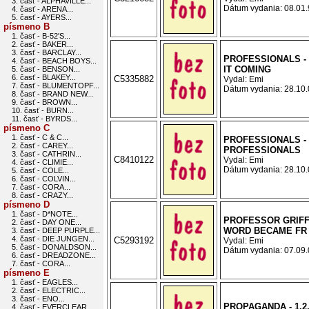
3. časť - ALPHAVILLE...
Dátum vydania: 08.01.9
4. časť - ARENA...
5. časť - AYERS...
písmeno B
1. časť - B-52'S...
2. časť - BAKER...
3. časť - BARCLAY...
PROFESSIONALS - 
4. časť - BEACH BOYS...
IT COMING
5. časť - BENSON...
6. časť - BLAKEY...
C5335882
Vydal: Emi
7. časť - BLUMENTOPF...
Dátum vydania: 28.10.0
8. časť - BRAND NEW...
9. časť - BROWN...
10. časť - BURN...
11. časť - BYRDS...
písmeno C
1. časť - C & C...
PROFESSIONALS -
2. časť - CAREY...
PROFESSIONALS
3. časť - CATHRIN...
C8410122
Vydal: Emi
4. časť - CLIMIE...
Dátum vydania: 28.10.0
5. časť - COLE...
6. časť - COLVIN...
7. časť - CORA...
8. časť - CRAZY...
písmeno D
1. časť - D*NOTE...
PROFESSOR GRIFF
2. časť - DAY ONE...
WORD BECAME FR
3. časť - DEEP PURPLE...
4. časť - DIE JUNGEN...
C5293192
Vydal: Emi
5. časť - DONALDSON...
Dátum vydania: 07.09.0
6. časť - DREADZONE...
7. časť - CORA...
písmeno E
1. časť - EAGLES...
2. časť - ELECTRIC...
3. časť - ENO...
PROPAGANDA - 1,2,
4. časť - EVERCLEAR...