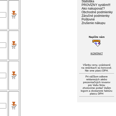
Štatistika
PROVÍZNY systém!!!
Ako nakupovať?
Obchodné podmienky
Záručné podmienky
Poštovné
Zrušenie nákupu
Napíšte nám
KONTAKT
Všetky ceny, uvádzané
na stránkach sú koncové.
Nie sme platci DPH.
Pri väčšom odbere
reklamných alebo
prezentačných tovarov
pre Vašu firmu
zhotovíme potlač Vašim
logom a dostanete faktúru
platcu DPH