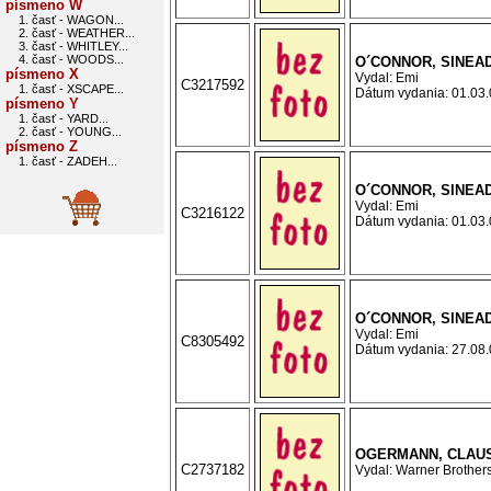
písmeno W
1. časť - WAGON...
2. časť - WEATHER...
3. časť - WHITLEY...
4. časť - WOODS...
O´CONNOR, SINEAD
písmeno X
Vydal: Emi
C3217592
1. časť - XSCAPE...
Dátum vydania: 01.03.0
písmeno Y
1. časť - YARD...
2. časť - YOUNG...
písmeno Z
1. časť - ZADEH...
O´CONNOR, SINEAD
Vydal: Emi
C3216122
Dátum vydania: 01.03.0
O´CONNOR, SINEA
Vydal: Emi
C8305492
Dátum vydania: 27.08.0
OGERMANN, CLAUS 
C2737182
Vydal: Warner Brothers