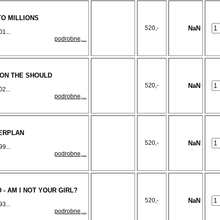
TO MILLIONS
520,-
NaN
1...
podrobne,...
 ON THE SHOULD
520,-
NaN
2...
podrobne,...
TERPLAN
520,-
NaN
9...
podrobne,...
 - AM I NOT YOUR GIRL?
520,-
NaN
3...
podrobne,...