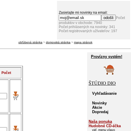
Zasielajte mi novinky na email:
Počet
produktov v obchode: 7940
Počet prihlásených na novinky: 341
Počet registrovaných užívateľov: 197
obľúbená stránka
~
domovská stránka
~
mapa stránok
Provízny systém!
Počet
ŠTÚDIO DIO
Vyhľadávanie
Novinky
Akcie
Dopredaj
Naša ponuka
Hudobné CD-éčka
viď. menu vľavo