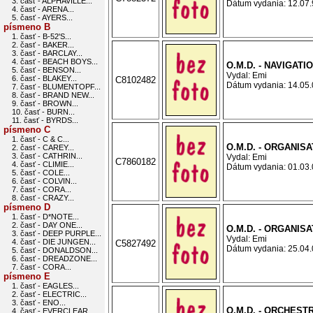
3. časť - ALPHAVILLE...
Dátum vydania: 12.07.9
4. časť - ARENA...
5. časť - AYERS...
písmeno B
1. časť - B-52'S...
2. časť - BAKER...
3. časť - BARCLAY...
4. časť - BEACH BOYS...
O.M.D. - NAVIGATI
5. časť - BENSON...
Vydal: Emi
6. časť - BLAKEY...
C8102482
Dátum vydania: 14.05.0
7. časť - BLUMENTOPF...
8. časť - BRAND NEW...
9. časť - BROWN...
10. časť - BURN...
11. časť - BYRDS...
písmeno C
1. časť - C & C...
O.M.D. - ORGANISA
2. časť - CAREY...
3. časť - CATHRIN...
Vydal: Emi
C7860182
4. časť - CLIMIE...
Dátum vydania: 01.03.0
5. časť - COLE...
6. časť - COLVIN...
7. časť - CORA...
8. časť - CRAZY...
písmeno D
1. časť - D*NOTE...
2. časť - DAY ONE...
O.M.D. - ORGANIS
3. časť - DEEP PURPLE...
Vydal: Emi
4. časť - DIE JUNGEN...
C5827492
Dátum vydania: 25.04.0
5. časť - DONALDSON...
6. časť - DREADZONE...
7. časť - CORA...
písmeno E
1. časť - EAGLES...
2. časť - ELECTRIC...
3. časť - ENO...
O.M.D. - ORCHES
4. časť - EVERCLEAR...