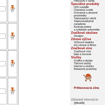
Pančuchy v spreji
Špeciálne produkty
LED svietidlá
Chemické svetlá
Ochranné a obranné
prostriedky
Teleskopický rebrík
Telekomunikačné
zariadenia
Kontrola polohy
a ovládanie automobilu
Značkové okuliare
Okuliare
Zdravá výživa
Výživové doplnky
pre zdravie a fittnes
Značkové víno
Značkové víno
biele a červené
Služby
Grafika a design
Tlačové služby
Internet a stránky
Reklamné predmety
Prihlasovacia zóna
Základné informácie
Aktuality