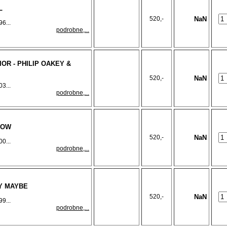
L
520,-
NaN
6...
podrobne,...
IOR - PHILIP OAKEY &
520,-
NaN
3...
podrobne,...
NOW
520,-
NaN
0...
podrobne,...
LY MAYBE
520,-
NaN
9...
podrobne,...