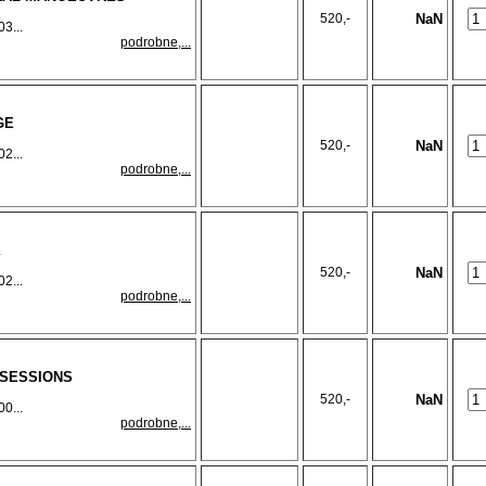
520,-
NaN
3...
podrobne,...
GE
520,-
NaN
2...
podrobne,...
X
520,-
NaN
2...
podrobne,...
L SESSIONS
520,-
NaN
0...
podrobne,...