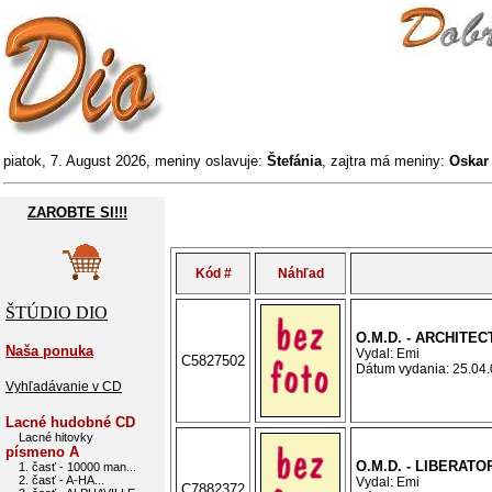
piatok, 7. August 2026, meniny oslavuje:
Štefánia
, zajtra má meniny:
Oska
ZAROBTE SI!!!
Kód #
Náhľad
ŠTÚDIO DIO
O.M.D. - ARCHITE
Naša ponuka
Vydal: Emi
C5827502
Dátum vydania: 25.04.0
Vyhľadávanie v CD
Lacné hudobné CD
Lacné hitovky
písmeno A
O.M.D. - LIBERATO
1. časť - 10000 man...
2. časť - A-HA...
Vydal: Emi
C7882372