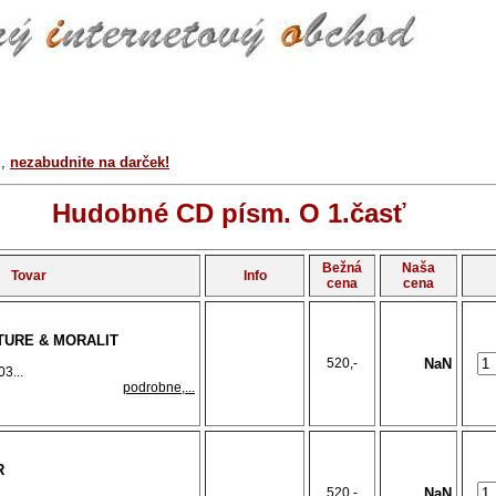
r
,
nezabudnite na darček!
Hudobné CD písm. O 1.časť
Bežná
Naša
Tovar
Info
cena
cena
CTURE & MORALIT
520,-
NaN
3...
podrobne,...
R
520,-
NaN