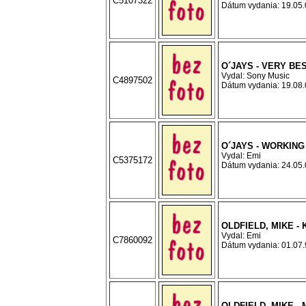
C5107322
Dátum vydania: 19.05.0
O´JAYS - VERY BE
Vydal: Sony Music
C4897502
Dátum vydania: 19.08.0
O´JAYS - WORKING
Vydal: Emi
C5375172
Dátum vydania: 24.05.0
OLDFIELD, MIKE - 
Vydal: Emi
C7860092
Dátum vydania: 01.07.9
OLDFIELD, MIKE 