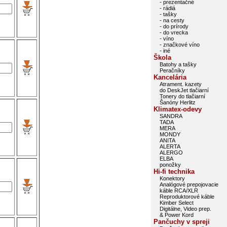
- prezentačné
- rádiá
- tašky
- na cesty
- do prírody
- do vrecka
- víno
- značkové víno
- iné
Škola
Batohy a tašky
Peračníky
Kancelária
Atrament. kazety
do DeskJet tlačiarní
Tonery do tlačiarní
Šanóny Herlitz
Klimatex-odevy
SANDRA
TADA
MERA
MONDY
ANITA
ALERTA
ALERGO
ELBA
ponožky
Hi-fi technika
Konektory
Analógové prepojovacie
káble RCA/XLR
Reproduktorové káble
Kimber Select
Digitálne, Video prep.
& Power Kord
Pančuchy v spreji