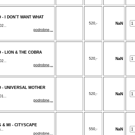
 - I DON´T WANT WHAT
520,-
NaN
2...
podrobne,...
 - LION & THE COBRA
520,-
NaN
2...
podrobne,...
D - UNIVERSAL MOTHER
520,-
NaN
1...
podrobne,...
& MI - CITYSCAPE
550,-
NaN
...
podrobne,...