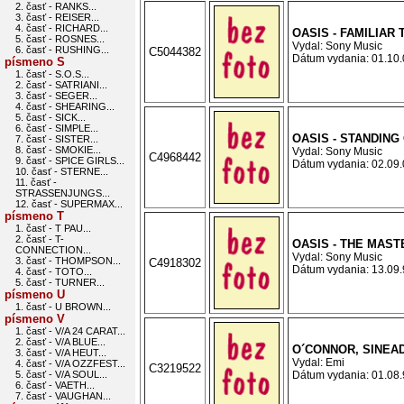
2. časť - RANKS...
3. časť - REISER...
4. časť - RICHARD...
OASIS - FAMILIAR 
5. časť - ROSNES...
Vydal: Sony Music
6. časť - RUSHING...
C5044382
Dátum vydania: 01.10.0
písmeno S
1. časť - S.O.S...
2. časť - SATRIANI...
3. časť - SEGER...
4. časť - SHEARING...
5. časť - SICK...
6. časť - SIMPLE...
OASIS - STANDING
7. časť - SISTER...
8. časť - SMOKIE...
Vydal: Sony Music
C4968442
9. časť - SPICE GIRLS...
Dátum vydania: 02.09.0
10. časť - STERNE...
11. časť -
STRASSENJUNGS...
12. časť - SUPERMAX...
písmeno T
1. časť - T PAU...
2. časť - T-
OASIS - THE MAS
CONNECTION...
Vydal: Sony Music
3. časť - THOMPSON...
C4918302
Dátum vydania: 13.09.9
4. časť - TOTO...
5. časť - TURNER...
písmeno U
1. časť - U BROWN...
písmeno V
1. časť - V/A 24 CARAT...
2. časť - V/A BLUE...
O´CONNOR, SINEAD
3. časť - V/A HEUT...
Vydal: Emi
4. časť - V/A OZZFEST...
C3219522
5. časť - V/A SOUL...
Dátum vydania: 01.08.9
6. časť - VAETH...
7. časť - VAUGHAN...