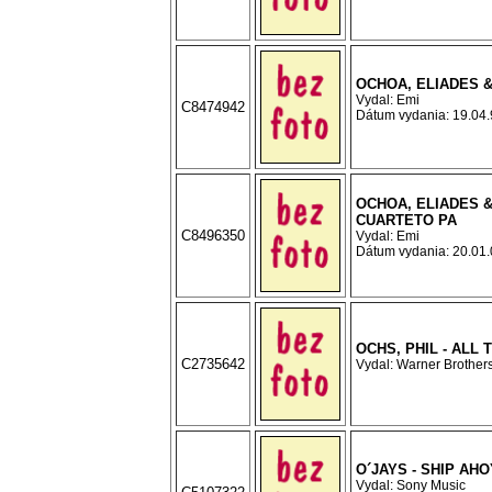
OCHOA, ELIADES &
Vydal: Emi
C8474942
Dátum vydania: 19.04.9
OCHOA, ELIADES &
CUARTETO PA
C8496350
Vydal: Emi
Dátum vydania: 20.01.0
OCHS, PHIL - ALL 
C2735642
Vydal: Warner Brothers
O´JAYS - SHIP AHO
Vydal: Sony Music