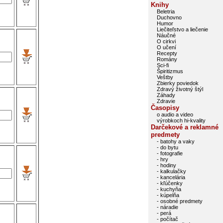
Knihy
Beletria
Duchovno
Humor
Liečiteľstvo a liečenie
Náučné
O cirkvi
O učení
Recepty
Romány
Sci-fi
Špiritizmus
Veštby
Zbierky poviedok
Zdravý životný štýl
Záhady
Zdravie
Časopisy
o audio a video
výrobkoch hi-kvality
Darčekové a reklamné
predmety
- batohy a vaky
- do bytu
- fotografie
- hry
- hodiny
- kalkulačky
- kancelária
- kľúčenky
- kuchyňa
- kúpelňa
- osobné predmety
- náradie
- perá
- počítač