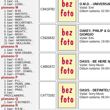
3. časť - LIL...
O.M.D. - UNIVERSA
4. časť - LONG...
písmeno M
Vydal: Emi
C8419782
1. časť - M 83...
Dátum vydania: 02.09.9
2. časť - MACHITO...
3. časť - MARILLION...
4. časť - MARY...
5. časť - MCCARTNEY...
6. časť - MCRAE...
7. časť - METERS...
OAKEY, PHILIP & G
8. časť - MIGHTY...
GIORGIO
9. časť - MISSY...
10. časť - MONRO...
C5926832
Vydal: Emi
11. časť - MORRISON...
Dátum vydania: 19.08.0
12. časť - MULLIGAN...
písmeno N
1. časť - N.W.A...
2. časť - NEW ORDER...
písmeno O
1. časť - O.M.D....
OASIS - BE HERE 
2. časť - OSBOURNE...
Vydal: Sony Music
3. časť - OST - DE...
C4881872
4. časť - OST - MAN...
Dátum vydania: 04.09.0
5. časť - OST - STARG...
6. časť - OTHER...
písmeno P
1. časť - P.I.L.....
2. časť - PEARL JAM...
3. časť - PICKETT...
4. časť - PRAS...
OASIS - DEFINITE
5. časť -
Vydal: Sony Music
C4773182
PROCLAIMERS...
Dátum vydania: 06.04.9
písmeno Q
1. časť - Q.B.FINEST...
písmeno R
1. časť - R.E.M....