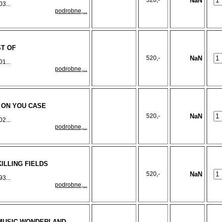
520,-
NaN
3...
podrobne,...
ST OF
520,-
NaN
1...
podrobne,...
 ON YOU CASE
520,-
NaN
2...
podrobne,...
KILLING FIELDS
520,-
NaN
3...
podrobne,...
- MUSIC WONDERLAND