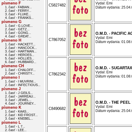
písmeno F
Vydal: Emi
C5827482
1. časť - FABIAN...
Dátum vydania: 25.04.0
2. časť - FERRY...
3. časť - FLUKE...
4. časť - FRANKS...
písmeno G
1. časť - G.LOVE...
2. časť - GETZ...
3. časť - GONG...
O.M.D. - PACIFIC A
4. časť - GREAT...
Vydal: Emi
C7867052
písmeno H
Dátum vydania: 01.08.0
1. časť - HACKETT...
2. časť - HANCOCK...
3. časť - HARTMAN...
4. časť - HEROES...
5. časť - HOLLIES...
6. časť - HUBBARD...
písmeno CH
O.M.D. - SUGARTA
1. časť - CHALOFF...
Vydal: Emi
2. časť - CHRISTY...
C7862342
Dátum vydania: 01.08.0
písmeno I
1. časť - I MUVRINI...
2. časť - INFECTIOUS...
písmeno J
1. časť - J GEILS...
2. časť - JARREAU...
3. časť - JEWEL...
O.M.D. - THE PEE
4. časť - JOURNEY...
Vydal: Emi
písmeno K
C8490682
Dátum vydania: 25.04.0
1. časť - KAAS...
2. časť - KID FROST...
3. časť - KNEBEL...
písmeno L
1. časť - L 7...
2. časť - LEE...