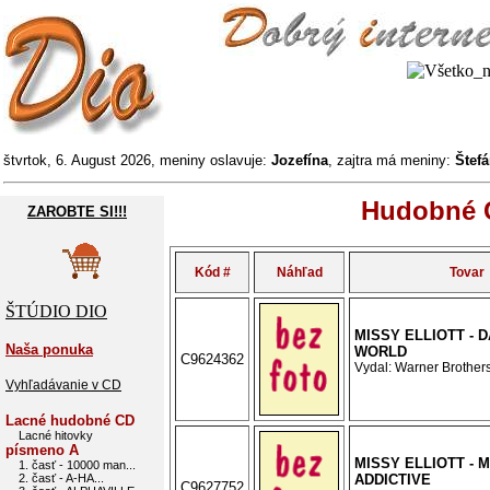
štvrtok, 6. August 2026, meniny oslavuje:
Jozefína
, zajtra má meniny:
Štef
Hudobné C
ZAROBTE SI!!!
Kód #
Náhľad
Tovar
ŠTÚDIO DIO
MISSY ELLIOTT - 
Naša ponuka
WORLD
C9624362
Vydal: Warner Brothers
Vyhľadávanie v CD
Lacné hudobné CD
Lacné hitovky
písmeno A
MISSY ELLIOTT - M
1. časť - 10000 man...
2. časť - A-HA...
ADDICTIVE
C9627752