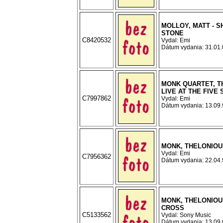
MOLLOY, MATT - 
STONE
C8420532
Vydal: Emi
Dátum vydania: 31.01.0
MONK QUARTET, T
LIVE AT THE FIVE
C7997862
Vydal: Emi
Dátum vydania: 13.09.9
MONK, THELONIOUS
Vydal: Emi
C7956362
Dátum vydania: 22.04.9
MONK, THELONIOUS
CROSS
C5133562
Vydal: Sony Music
Dátum vydania: 13.09.0