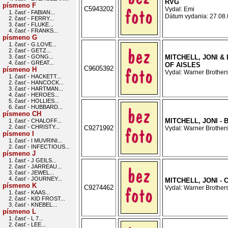
RVG
písmeno F
C5943202
Vydal: Emi
1. časť - FABIAN...
Dátum vydania: 27.08.0
2. časť - FERRY...
3. časť - FLUKE...
4. časť - FRANKS...
písmeno G
1. časť - G.LOVE...
2. časť - GETZ...
3. časť - GONG...
MITCHELL, JONI & 
4. časť - GREAT...
OF AISLES
C9605392
písmeno H
Vydal: Warner Brothers
1. časť - HACKETT...
2. časť - HANCOCK...
3. časť - HARTMAN...
4. časť - HEROES...
5. časť - HOLLIES...
6. časť - HUBBARD...
písmeno CH
MITCHELL, JONI - 
1. časť - CHALOFF...
2. časť - CHRISTY...
C9271992
Vydal: Warner Brothers
písmeno I
1. časť - I MUVRINI...
2. časť - INFECTIOUS...
písmeno J
1. časť - J GEILS...
2. časť - JARREAU...
3. časť - JEWEL...
4. časť - JOURNEY...
MITCHELL, JONI -
písmeno K
C9274462
Vydal: Warner Brothers
1. časť - KAAS...
2. časť - KID FROST...
3. časť - KNEBEL...
písmeno L
1. časť - L 7...
2. časť - LEE...