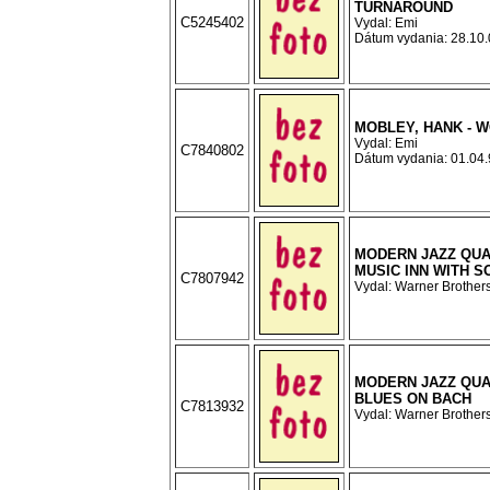
TURNAROUND
C5245402
Vydal: Emi
Dátum vydania: 28.10.0
MOBLEY, HANK - 
Vydal: Emi
C7840802
Dátum vydania: 01.04.9
MODERN JAZZ QUA
MUSIC INN WITH S
C7807942
Vydal: Warner Brothers
MODERN JAZZ QUA
BLUES ON BACH
C7813932
Vydal: Warner Brothers