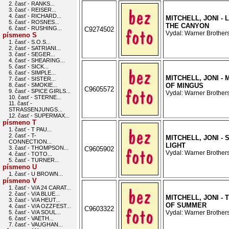
2. časť - RANKS...
3. časť - REISER...
4. časť - RICHARD...
MITCHELL, JONI - 
5. časť - ROSNES...
THE CANYON
6. časť - RUSHING...
C9274502
Vydal: Warner Brothers
písmeno S
1. časť - S.O.S...
2. časť - SATRIANI...
3. časť - SEGER...
4. časť - SHEARING...
5. časť - SICK...
6. časť - SIMPLE...
MITCHELL, JONI -
7. časť - SISTER...
8. časť - SMOKIE...
OF MINGUS
C9605572
9. časť - SPICE GIRLS...
Vydal: Warner Brothers
10. časť - STERNE...
11. časť -
STRASSENJUNGS...
12. časť - SUPERMAX...
písmeno T
1. časť - T PAU...
2. časť - T-
MITCHELL, JONI -
CONNECTION...
LIGHT
3. časť - THOMPSON...
C9605902
Vydal: Warner Brothers
4. časť - TOTO...
5. časť - TURNER...
písmeno U
1. časť - U BROWN...
písmeno V
1. časť - V/A 24 CARAT...
2. časť - V/A BLUE...
MITCHELL, JONI - 
3. časť - V/A HEUT...
OF SUMMER
4. časť - V/A OZZFEST...
C9603322
5. časť - V/A SOUL...
Vydal: Warner Brothers
6. časť - VAETH...
7. časť - VAUGHAN...