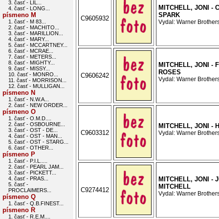
3. časť - LIL...
MITCHELL, JONI - 
4. časť - LONG...
písmeno M
SPARK
C9605932
1. časť - M 83...
Vydal: Warner Brothers
2. časť - MACHITO...
3. časť - MARILLION...
4. časť - MARY...
5. časť - MCCARTNEY...
6. časť - MCRAE...
7. časť - METERS...
8. časť - MIGHTY...
MITCHELL, JONI - 
9. časť - MISSY...
ROSES
10. časť - MONRO...
C9606242
Vydal: Warner Brothers
11. časť - MORRISON...
12. časť - MULLIGAN...
písmeno N
1. časť - N.W.A...
2. časť - NEW ORDER...
písmeno O
1. časť - O.M.D....
2. časť - OSBOURNE...
MITCHELL, JONI - 
3. časť - OST - DE...
C9603312
Vydal: Warner Brothers
4. časť - OST - MAN...
5. časť - OST - STARG...
6. časť - OTHER...
písmeno P
1. časť - P.I.L.....
2. časť - PEARL JAM...
3. časť - PICKETT...
4. časť - PRAS...
MITCHELL, JONI - 
5. časť -
MITCHELL
C9274412
PROCLAIMERS...
Vydal: Warner Brothers
písmeno Q
1. časť - Q.B.FINEST...
písmeno R
1. časť - R.E.M....