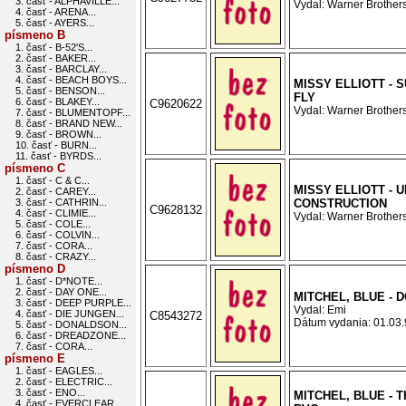
3. časť - ALPHAVILLE...
Vydal: Warner Brothers
4. časť - ARENA...
5. časť - AYERS...
písmeno B
1. časť - B-52'S...
2. časť - BAKER...
3. časť - BARCLAY...
4. časť - BEACH BOYS...
MISSY ELLIOTT - 
5. časť - BENSON...
FLY
6. časť - BLAKEY...
C9620622
Vydal: Warner Brothers
7. časť - BLUMENTOPF...
8. časť - BRAND NEW...
9. časť - BROWN...
10. časť - BURN...
11. časť - BYRDS...
písmeno C
1. časť - C & C...
MISSY ELLIOTT - 
2. časť - CAREY...
3. časť - CATHRIN...
CONSTRUCTION
C9628132
4. časť - CLIMIE...
Vydal: Warner Brothers
5. časť - COLE...
6. časť - COLVIN...
7. časť - CORA...
8. časť - CRAZY...
písmeno D
1. časť - D*NOTE...
2. časť - DAY ONE...
MITCHEL, BLUE - 
3. časť - DEEP PURPLE...
Vydal: Emi
4. časť - DIE JUNGEN...
C8543272
Dátum vydania: 01.03.9
5. časť - DONALDSON...
6. časť - DREADZONE...
7. časť - CORA...
písmeno E
1. časť - EAGLES...
2. časť - ELECTRIC...
3. časť - ENO...
MITCHEL, BLUE - T
4. časť - EVERCLEAR...