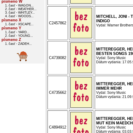
písmeno W
1. časť - WAGON...
2. časť - WEATHER...
3. časť - WHITLEY...
4. časť - WOODS...
MITCHELL, JONI -
písmeno X
INDIGO
C2457862
1. časť - XSCAPE...
Vydal: Warner Brothers
písmeno Y
1. časť - YARD...
2. časť - YOUNG...
písmeno Z
1. časť - ZADEH...
MITTEREGGER, HER
BESTEN SONGS 19
C4739082
Vydal: Sony Music
Dátum vydania: 17.05.9
MITTEREGGER, HE
IMMER MEHR
C4735662
Vydal: Sony Music
Dátum vydania: 21.09.9
MITTEREGGER, HER
MUT KEIN MAEDC
C4894912
Vydal: Sony Music
Dátum vydania: 03.03.9