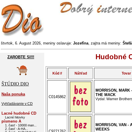
štvrtok, 6. August 2026, meniny oslavuje:
Jozefína
, zajtra má meniny:
Štef
Hudobné C
ZAROBTE SI!!!
Kód #
Náhľad
Tovar
ŠTÚDIO DIO
MORRISON, MARK 
Naša ponuka
THE MACK
C0145862
Vydal: Warner Brothers
Vyhľadávanie v CD
Lacné hudobné CD
Lacné hitovky
písmeno A
MORRISON, VAN - 
1. časť - 10000 man...
2. časť - A-HA...
WEEKS
C9271762