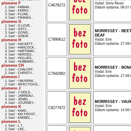
písmeno F
Vydal: Sony Music
C4678272
1. časť - FABIAN...
Dátum vydania: 08.07.0
2. časť - FERRY...
3. časť - FLUKE...
4. časť - FRANKS...
písmeno G
1. časť - G.LOVE...
2. časť - GETZ...
MORRISSEY - BEE
3. časť - GONG...
DEAF
4. časť - GREAT...
C7890612
Vydal: Emi
písmeno H
Dátum vydania: 27.08.0
1. časť - HACKETT...
2. časť - HANCOCK...
3. časť - HARTMAN...
4. časť - HEROES...
5. časť - HOLLIES...
6. časť - HUBBARD...
písmeno CH
MORRISSEY - BON
1. časť - CHALOFF...
Vydal: Emi
2. časť - CHRISTY...
C7942982
Dátum vydania: 27.08.0
písmeno I
1. časť - I MUVRINI...
2. časť - INFECTIOUS...
písmeno J
1. časť - J GEILS...
2. časť - JARREAU...
3. časť - JEWEL...
MORRISSEY - VAUX
4. časť - JOURNEY...
Vydal: Emi
písmeno K
C8277972
Dátum vydania: 14.06.0
1. časť - KAAS...
2. časť - KID FROST...
3. časť - KNEBEL...
písmeno L
1. časť - L 7...
2. časť - LEE...