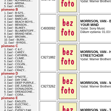
3. časť - ALPHAVILLE...
Vydal: Warner Brothers
4. časť - ARENA...
5. časť - AYERS...
písmeno B
1. časť - B-52'S...
2. časť - BAKER...
3. časť - BARCLAY...
MORRISON, VAN - 
4. časť - BEACH BOYS...
YOUR MIND
5. časť - BENSON...
6. časť - BLAKEY...
C4930092
Vydal: Sony Music
7. časť - BLUMENTOPF...
Dátum vydania: 01.03.9
8. časť - BRAND NEW...
9. časť - BROWN...
10. časť - BURN...
11. časť - BYRDS...
písmeno C
1. časť - C & C...
MORRISON, VAN - 
2. časť - CAREY...
3. časť - CATHRIN...
STREETCHOIR
C9271882
4. časť - CLIMIE...
Vydal: Warner Brothers
5. časť - COLE...
6. časť - COLVIN...
7. časť - CORA...
8. časť - CRAZY...
písmeno D
1. časť - D*NOTE...
2. časť - DAY ONE...
MORRISON, VAN -
3. časť - DEEP PURPLE...
4. časť - DIE JUNGEN...
C9273262
Vydal: Warner Brothers
5. časť - DONALDSON...
6. časť - DREADZONE...
7. časť - CORA...
písmeno E
1. časť - EAGLES...
2. časť - ELECTRIC...
3. časť - ENO...
MORRISON, VAN - 
4. časť - EVERCLEAR...