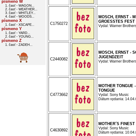
písmeno W
1. časť - WAGON...
2. časť - WEATHER...
3. časť - WHITLEY...
4. časť - WOODS...
MOSCH, ERNST - M
písmeno X
GROESSTES FEST
C1750272
1. časť - XSCAPE...
Vydal: Warner Brothers
písmeno Y
1. časť - YARD...
2. časť - YOUNG...
písmeno Z
1. časť - ZADEH...
MOSCH, ERNST - 
JUGENDZEIT
C2440082
Vydal: Warner Brothers
MOTHER TONGUE 
TONGUE
C4773662
Vydal: Sony Music
Dátum vydania: 14.04.0
MOTHER´S FINEST 
Vydal: Sony Music
C4630892
Dátum vydania: 10.04.8