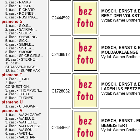
2. časť - RANKS...
3. časť - REISER...
4. časť - RICHARD...
MOSCH, ERNST & E
5. časť - ROSNES...
BEST DER VOLKS
6. časť - RUSHING...
C2444592
Vydal: Warner Brothers
písmeno S
1. časť - S.O.S...
2. časť - SATRIANI...
3. časť - SEGER...
4. časť - SHEARING...
5. časť - SICK...
6. časť - SIMPLE...
MOSCH, ERNST & E
7. časť - SISTER...
8. časť - SMOKIE...
MOLDAUKLAENGE
C2439912
9. časť - SPICE GIRLS...
Vydal: Warner Brothers
10. časť - STERNE...
11. časť -
STRASSENJUNGS...
12. časť - SUPERMAX...
písmeno T
1. časť - T PAU...
2. časť - T-
MOSCH, ERNST & E
CONNECTION...
LADEN INS FESTZ
3. časť - THOMPSON...
C1728032
Vydal: Warner Brothers
4. časť - TOTO...
5. časť - TURNER...
písmeno U
1. časť - U BROWN...
písmeno V
1. časť - V/A 24 CARAT...
2. časť - V/A BLUE...
MOSCH, ERNST - E
3. časť - V/A HEUT...
BEGEISTERT
4. časť - V/A OZZFEST...
C2444662
5. časť - V/A SOUL...
Vydal: Warner Brothers
6. časť - VAETH...
7. časť - VAUGHAN...