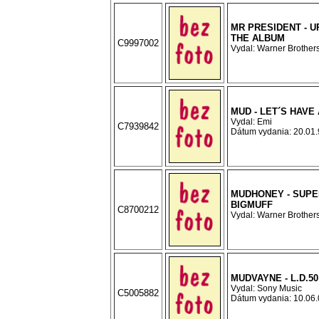
MR PRESIDENT - UP
THE ALBUM
C9997002
Vydal: Warner Brothers
MUD - LET´S HAVE
Vydal: Emi
C7939842
Dátum vydania: 20.01.9
MUDHONEY - SUPE
BIGMUFF
C8700212
Vydal: Warner Brothers
MUDVAYNE - L.D.50
Vydal: Sony Music
C5005882
Dátum vydania: 10.06.0