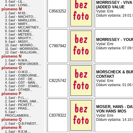
3. časť - LIL...
MORRISSEY - VIVA
4. časť - LONG...
(ADDED VALUE
písmeno M
C8563252
Vydal: Emi
1. časť - M 83...
Dátum vydania: 19.01.9
2. časť - MACHITO...
3. časť - MARILLION...
4. časť - MARY...
5. časť - MCCARTNEY...
6. časť - MCRAE...
7. časť - METERS...
8. časť - MIGHTY...
MORRISSEY - YOU
9. časť - MISSY...
Vydal: Emi
10. časť - MONRO...
C7997942
Dátum vydania: 07.09.9
11. časť - MORRISON...
12. časť - MULLIGAN...
písmeno N
1. časť - N.W.A...
2. časť - NEW ORDER...
písmeno O
MORSCHECK & BU
1. časť - O.M.D....
2. časť - OSBOURNE...
CONTAKT
3. časť - OST - DE...
C8225742
Vydal: Emi
4. časť - OST - MAN...
Dátum vydania: 01.06.9
5. časť - OST - STARG...
6. časť - OTHER...
písmeno P
1. časť - P.I.L.....
2. časť - PEARL JAM...
3. časť - PICKETT...
MOSER, HANS - D
4. časť - PRAS...
VON HANS MOS
5. časť -
C8378322
Vydal: Emi
PROCLAIMERS...
písmeno Q
Dátum vydania: 14.10.0
1. časť - Q.B.FINEST...
písmeno R
1. časť - R.E.M....