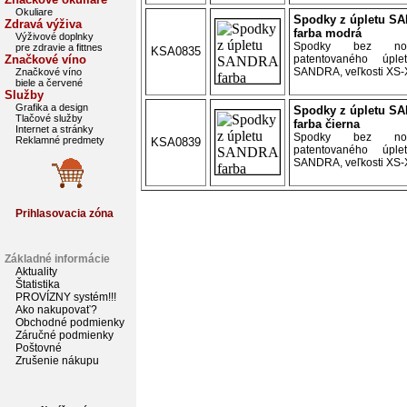
Okuliare
Spodky z úpletu S
Zdravá výživa
farba modrá
Výživové doplnky
Spodky bez no
pre zdravie a fittnes
KSA0835
Značkové víno
patentovaného úple
SANDRA, veľkosti XS-X
Značkové víno
biele a červené
Služby
Grafika a design
Spodky z úpletu S
Tlačové služby
farba čierna
Internet a stránky
Spodky bez no
Reklamné predmety
KSA0839
patentovaného úple
SANDRA, veľkosti XS-X
Prihlasovacia zóna
Základné informácie
Aktuality
Štatistika
PROVÍZNY systém!!!
Ako nakupovať?
Obchodné podmienky
Záručné podmienky
Poštovné
Zrušenie nákupu