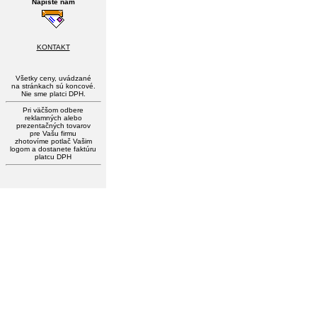
Napíšte nám
KONTAKT
Všetky ceny, uvádzané
na stránkach sú koncové.
Nie sme platci DPH.
Pri väčšom odbere
reklamných alebo
prezentačných tovarov
pre Vašu firmu
zhotovíme potlač Vašim
logom a dostanete faktúru
platcu DPH