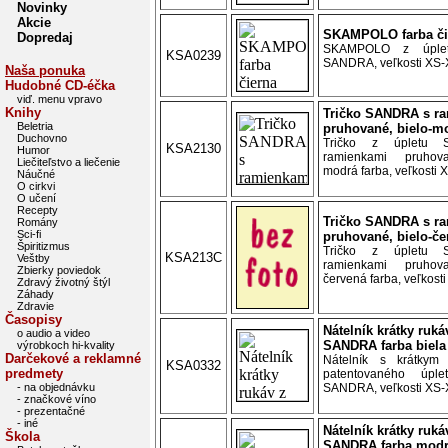
Novinky
Akcie
SKAMPOLO farba či
Dopredaj
SKAMPOLO z úplet
KSA0239
SANDRA, veľkosti XS-X
Naša ponuka
Hudobné CD-éčka
viď. menu vpravo
Knihy
Tričko SANDRA s r
Beletria
pruhované, bielo-m
Duchovno
Tričko z úpletu
KSA2130
Humor
ramienkami pruhova
Liečiteľstvo a liečenie
modrá farba, veľkosti X
Náučné
O cirkvi
O učení
Recepty
Tričko SANDRA s r
Romány
Sci-fi
pruhované, bielo-če
Špiritizmus
Tričko z úpletu
KSA213C
Veštby
ramienkami pruhova
Zbierky poviedok
červená farba, veľkosti
Zdravý životný štýl
Záhady
Zdravie
Časopisy
Nátelník krátky ruká
o audio a video
SANDRA farba biela
výrobkoch hi-kvality
Darčekové a reklamné
Nátelník s krátkym
KSA0332
predmety
patentovaného úple
- na objednávku
SANDRA, veľkosti XS-X
- značkové víno
- prezentačné
- iné
Nátelník krátky ruká
Škola
SANDRA farba mod