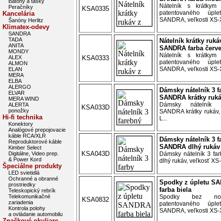
Batohy a tašky
Nátelník s krátkym
Peračníky
KSA0335
patentovaného úple
Kancelária
SANDRA, veľkosti XS-X
Šanóny Herlitz
Klimatex-odevy
SANDRA
TADA
Nátelník krátky ruká
ANITA
SANDRA farba červ
MONDY
Nátelník s krátkym
ALEX
KSA0333
patentovaného úple
ALMON
SANDRA, veľkosti XS-X
ELAN
MERA
ELBA
ALERGO
Dámsky nátelník 3 f
ELVAR
SANDRA krátky ruk
MERA WIND
Dámsky nátelník 
ALERTA
KSA033D
ponožky
SANDRA krátky rukáv,
Hi-fi technika
L...
Konektory
Analógové prepojovacie
káble RCA/XLR
Dámsky nátelník 3 f
Reproduktorové káble
SANDRA dlhý rukáv
Kimber Select
KSA043D
Digitálne, Video prep.
Dámsky nátelník 3 f
& Power Kord
dlhý rukáv, veľkosť XS-
Špeciálne produkty
LED svietidlá
Ochranné a obranné
Spodky z úpletu S
prostriedky
farba biela
Teleskopický rebrík
Telekomunikačné
Spodky bez no
KSA0832
zariadenia
patentovaného úple
Kontrola polohy
SANDRA, veľkosti XS-X
a ovládanie automobilu
Značkové okuliare