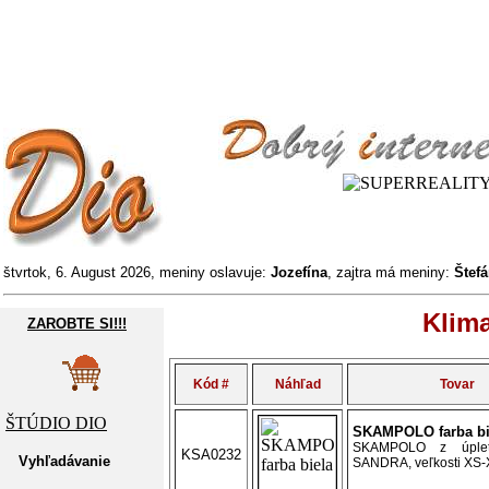
štvrtok, 6. August 2026, meniny oslavuje:
Jozefína
, zajtra má meniny:
Štef
Klim
ZAROBTE SI!!!
Kód #
Náhľad
Tovar
ŠTÚDIO DIO
SKAMPOLO farba bi
SKAMPOLO z úplet
KSA0232
Vyhľadávanie
SANDRA, veľkosti XS-X