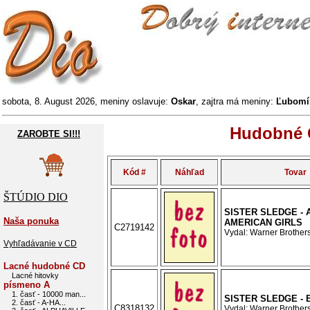
sobota, 8. August 2026, meniny oslavuje:
Oskar
, zajtra má meniny:
Ľubomí
Hudobné C
ZAROBTE SI!!!
Kód #
Náhľad
Tovar
ŠTÚDIO DIO
SISTER SLEDGE - 
Naša ponuka
AMERICAN GIRLS
C2719142
Vydal: Warner Brothers
Vyhľadávanie v CD
Lacné hudobné CD
Lacné hitovky
písmeno A
1. časť - 10000 man...
SISTER SLEDGE - 
2. časť - A-HA...
C8318132
Vydal: Warner Brothers