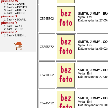
písmeno W
1. časť - WAGON...
2. časť - WEATHER...
3. časť - WHITLEY...
4. časť - WOODS...
SMITH, JIMMY - B
písmeno X
Vydal: Emi
C5245502
1. časť - XSCAPE...
Dátum vydania: 27.05.0
písmeno Y
1. časť - YARD...
2. časť - YOUNG...
písmeno Z
1. časť - ZADEH...
SMITH, JIMMY - C
Vydal: Emi
C5355872
Dátum vydania: 09.02.0
SMITH, JIMMY - H
Vydal: Emi
C5710662
Dátum vydania: 27.08.0
SMITH, JIMMY - H
Vydal: Emi
C5245422
Dátum vydania: 28.10.0