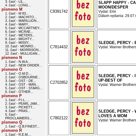
3. časť - LIL...
SLAPP HAPPY - C
4. časť - LONG...
MOON/DESPER
písmeno M
C8391742
Vydal: Emi
1. časť - M 83...
Dátum vydania: 29.07.0
2. časť - MACHITO...
3. časť - MARILLION...
4. časť - MARY...
5. časť - MCCARTNEY...
6. časť - MCRAE...
7. časť - METERS...
8. časť - MIGHTY...
SLEDGE, PERCY - 
9. časť - MISSY...
10. časť - MONRO...
C7814432
Vydal: Warner Brothers
11. časť - MORRISON...
12. časť - MULLIGAN...
písmeno N
1. časť - N.W.A...
2. časť - NEW ORDER...
písmeno O
1. časť - O.M.D....
SLEDGE, PERCY - 
2. časť - OSBOURNE...
UP-BEST OF
3. časť - OST - DE...
C2702852
4. časť - OST - MAN...
Vydal: Warner Brothers
5. časť - OST - STARG...
6. časť - OTHER...
písmeno P
1. časť - P.I.L.....
2. časť - PEARL JAM...
3. časť - PICKETT...
4. časť - PRAS...
SLEDGE, PERCY -
5. časť -
LOVES A WOM
C7802122
PROCLAIMERS...
Vydal: Warner Brothers
písmeno Q
1. časť - Q.B.FINEST...
písmeno R
1. časť - R.E.M....