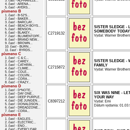
3. časť - ALPHAVILLE...
4. časť - ARENA...
5. časť - AYERS...
písmeno B
1. časť - B-52'S...
2. časť - BAKER...
3. časť - BARCLAY...
4. časť - BEACH BOYS...
SISTER SLEDGE - 
5. časť - BENSON...
SOMEBODY TODAY
6. časť - BLAKEY...
C2719132
Vydal: Warner Brothers
7. časť - BLUMENTOPF...
8. časť - BRAND NEW...
9. časť - BROWN...
10. časť - BURN...
11. časť - BYRDS...
písmeno C
1. časť - C & C...
SISTER SLEDGE - 
2. časť - CAREY...
3. časť - CATHRIN...
FAMILY
C2715872
4. časť - CLIMIE...
Vydal: Warner Brothers
5. časť - COLE...
6. časť - COLVIN...
7. časť - CORA...
8. časť - CRAZY...
písmeno D
1. časť - D*NOTE...
SIX WAS NINE - LE
2. časť - DAY ONE...
YOUR WAY
3. časť - DEEP PURPLE...
4. časť - DIE JUNGEN...
C8397212
Vydal: Emi
5. časť - DONALDSON...
Dátum vydania: 01.03.9
6. časť - DREADZONE...
7. časť - CORA...
písmeno E
1. časť - EAGLES...
2. časť - ELECTRIC...
3. časť - ENO...
4. časť - EVERCLEAR...