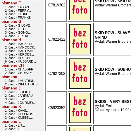
SKID ROW - SKID 
písmeno F
C7819362
Vydal: Warner Brothers
1. časť - FABIAN...
2. časť - FERRY...
3. časť - FLUKE...
4. časť - FRANKS...
písmeno G
1. časť - G.LOVE...
2. časť - GETZ...
3. časť - GONG...
SKID ROW - SLAVE
4. časť - GREAT...
GRIND
C7822422
písmeno H
Vydal: Warner Brothers
1. časť - HACKETT...
2. časť - HANCOCK...
3. časť - HARTMAN...
4. časť - HEROES...
5. časť - HOLLIES...
6. časť - HUBBARD...
písmeno CH
SKID ROW - SUBH
1. časť - CHALOFF...
2. časť - CHRISTY...
C7827302
Vydal: Warner Brothers
písmeno I
1. časť - I MUVRINI...
2. časť - INFECTIOUS...
písmeno J
1. časť - J GEILS...
2. časť - JARREAU...
3. časť - JEWEL...
SKIDS - VERY BES
4. časť - JOURNEY...
Vydal: Emi
písmeno K
C5923352
Dátum vydania: 19.08.0
1. časť - KAAS...
2. časť - KID FROST...
3. časť - KNEBEL...
písmeno L
1. časť - L 7...
2. časť - LEE...