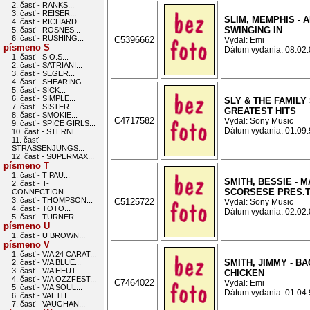
2. časť - RANKS...
3. časť - REISER...
SLIM, MEMPHIS - 
4. časť - RICHARD...
SWINGING IN
5. časť - ROSNES...
6. časť - RUSHING...
C5396662
Vydal: Emi
písmeno S
Dátum vydania: 08.02.0
1. časť - S.O.S...
2. časť - SATRIANI...
3. časť - SEGER...
4. časť - SHEARING...
5. časť - SICK...
6. časť - SIMPLE...
SLY & THE FAMILY 
7. časť - SISTER...
GREATEST HITS
8. časť - SMOKIE...
C4717582
Vydal: Sony Music
9. časť - SPICE GIRLS...
Dátum vydania: 01.09.9
10. časť - STERNE...
11. časť -
STRASSENJUNGS...
12. časť - SUPERMAX...
písmeno T
1. časť - T PAU...
SMITH, BESSIE - M
2. časť - T-
SCORSESE PRES.
CONNECTION...
3. časť - THOMPSON...
C5125722
Vydal: Sony Music
4. časť - TOTO...
Dátum vydania: 02.02.0
5. časť - TURNER...
písmeno U
1. časť - U BROWN...
písmeno V
1. časť - V/A 24 CARAT...
SMITH, JIMMY - BA
2. časť - V/A BLUE...
3. časť - V/A HEUT...
CHICKEN
4. časť - V/A OZZFEST...
C7464022
Vydal: Emi
5. časť - V/A SOUL...
Dátum vydania: 01.04.9
6. časť - VAETH...
7. časť - VAUGHAN...