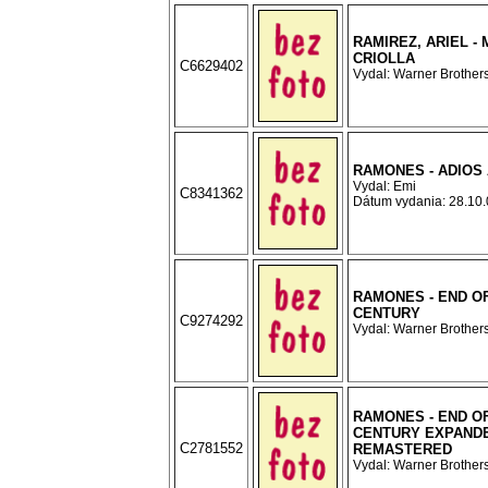
RAMIREZ, ARIEL - 
CRIOLLA
C6629402
Vydal: Warner Brothers
RAMONES - ADIOS
Vydal: Emi
C8341362
Dátum vydania: 28.10.0
RAMONES - END O
CENTURY
C9274292
Vydal: Warner Brothers
RAMONES - END O
CENTURY EXPAND
C2781552
REMASTERED
Vydal: Warner Brothers