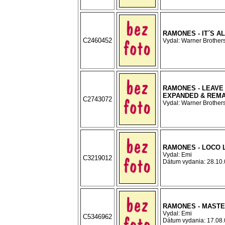
RAMONES - IT´S A
C2460452
Vydal: Warner Brothers
RAMONES - LEAVE
EXPANDED & REM
C2743072
Vydal: Warner Brothers
RAMONES - LOCO 
Vydal: Emi
C3219012
Dátum vydania: 28.10.0
RAMONES - MASTE
Vydal: Emi
C5346962
Dátum vydania: 17.08.0