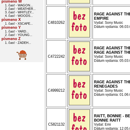
písmeno W
1. časť - WAGON...
2. časť - WEATHER...
3. časť - WHITLEY...
RAGE AGAINST THE
4. časť - WOODS...
EMPIRE
písmeno X
C4810262
Vydal: Sony Music
1. časť - XSCAPE...
Dátum vydania: 06.03.0
písmeno Y
1. časť - YARD...
2. časť - YOUNG...
písmeno Z
1. časť - ZADEH...
RAGE AGAINST THE
RAGE AGAINST TH
C4722242
Vydal: Sony Music
Dátum vydania: 05.03.0
RAGE AGAINST THE
RENEGADES
C4999212
Vydal: Sony Music
Dátum vydania: 01.06.0
RAITT, BONNIE - B
BONNIE RAITT
C5821132
Vydal: Emi
Dátum vydania: 12.05.0