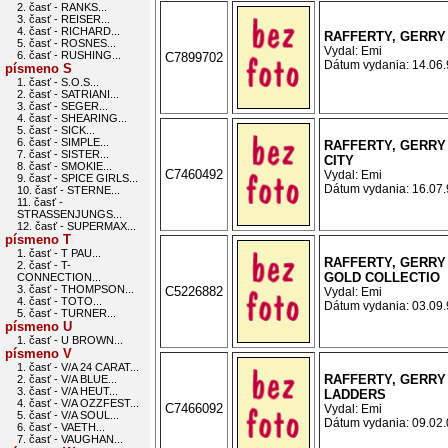
2. časť - RANKS...
3. časť - REISER...
4. časť - RICHARD...
RAFFERTY, GERRY 
5. časť - ROSNES...
Vydal: Emi
6. časť - RUSHING...
C7899702
Dátum vydania: 14.06.9
písmeno S
1. časť - S.O.S...
2. časť - SATRIANI...
3. časť - SEGER...
4. časť - SHEARING...
5. časť - SICK...
6. časť - SIMPLE...
RAFFERTY, GERRY 
7. časť - SISTER...
CITY
8. časť - SMOKIE...
C7460492
Vydal: Emi
9. časť - SPICE GIRLS...
Dátum vydania: 16.07.9
10. časť - STERNE...
11. časť -
STRASSENJUNGS...
12. časť - SUPERMAX...
písmeno T
1. časť - T PAU...
RAFFERTY, GERRY
2. časť - T-
GOLD COLLECTIO
CONNECTION...
3. časť - THOMPSON...
C5226882
Vydal: Emi
4. časť - TOTO...
Dátum vydania: 03.09.9
5. časť - TURNER...
písmeno U
1. časť - U BROWN...
písmeno V
1. časť - V/A 24 CARAT...
RAFFERTY, GERRY 
2. časť - V/A BLUE...
3. časť - V/A HEUT...
LADDERS
4. časť - V/A OZZFEST...
C7466092
Vydal: Emi
5. časť - V/A SOUL...
Dátum vydania: 09.02.0
6. časť - VAETH...
7. časť - VAUGHAN...