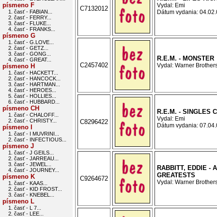
písmeno F
Vydal: Emi
C7132012
1. časť - FABIAN...
Dátum vydania: 04.02.0
2. časť - FERRY...
3. časť - FLUKE...
4. časť - FRANKS...
písmeno G
1. časť - G.LOVE...
2. časť - GETZ...
3. časť - GONG...
R.E.M. - MONSTER
4. časť - GREAT...
C2457402
Vydal: Warner Brothers
písmeno H
1. časť - HACKETT...
2. časť - HANCOCK...
3. časť - HARTMAN...
4. časť - HEROES...
5. časť - HOLLIES...
6. časť - HUBBARD...
písmeno CH
R.E.M. - SINGLES
1. časť - CHALOFF...
Vydal: Emi
2. časť - CHRISTY...
C8296422
Dátum vydania: 07.04.0
písmeno I
1. časť - I MUVRINI...
2. časť - INFECTIOUS...
písmeno J
1. časť - J GEILS...
2. časť - JARREAU...
3. časť - JEWEL...
RABBITT, EDDIE - 
4. časť - JOURNEY...
GREATESTS
písmeno K
C9264672
Vydal: Warner Brothers
1. časť - KAAS...
2. časť - KID FROST...
3. časť - KNEBEL...
písmeno L
1. časť - L 7...
2. časť - LEE...