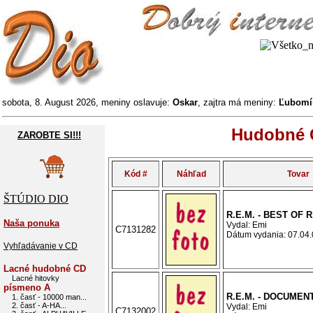
sobota, 8. August 2026, meniny oslavuje:
Oskar
, zajtra má meniny:
Ľubomí
Hudobné C
ZAROBTE SI!!!
Kód #
Náhľad
Tovar
ŠTÚDIO DIO
R.E.M. - BEST OF R
Naša ponuka
Vydal: Emi
C7131282
Dátum vydania: 07.04.0
Vyhľadávanie v CD
Lacné hudobné CD
Lacné hitovky
písmeno A
R.E.M. - DOCUMEN
1. časť - 10000 man...
2. časť - A-HA...
Vydal: Emi
C7132002