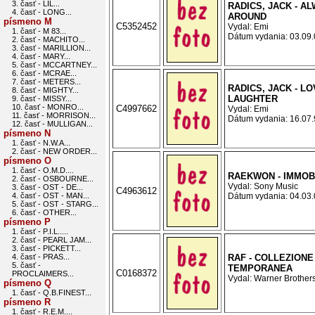
3. časť - LIL...
RADICS, JACK - A
4. časť - LONG...
AROUND
písmeno M
C5352452
Vydal: Emi
1. časť - M 83...
Dátum vydania: 03.09.0
2. časť - MACHITO...
3. časť - MARILLION...
4. časť - MARY...
5. časť - MCCARTNEY...
6. časť - MCRAE...
7. časť - METERS...
RADICS, JACK - LO
8. časť - MIGHTY...
LAUGHTER
9. časť - MISSY...
10. časť - MONRO...
C4997662
Vydal: Emi
11. časť - MORRISON...
Dátum vydania: 16.07.9
12. časť - MULLIGAN...
písmeno N
1. časť - N.W.A...
2. časť - NEW ORDER...
písmeno O
1. časť - O.M.D....
RAEKWON - IMMOB
2. časť - OSBOURNE...
Vydal: Sony Music
3. časť - OST - DE...
C4963612
4. časť - OST - MAN...
Dátum vydania: 04.03.0
5. časť - OST - STARG...
6. časť - OTHER...
písmeno P
1. časť - P.I.L.....
2. časť - PEARL JAM...
3. časť - PICKETT...
4. časť - PRAS...
RAF - COLLEZIONE
5. časť -
TEMPORANEA
C0168372
PROCLAIMERS...
Vydal: Warner Brothers
písmeno Q
1. časť - Q.B.FINEST...
písmeno R
1. časť - R.E.M....