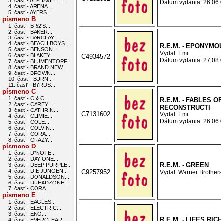
3. časť - ALPHAVILLE...
Dátum vydania: 26.06.0
4. časť - ARENA...
5. časť - AYERS...
písmeno B
1. časť - B-52'S...
2. časť - BAKER...
3. časť - BARCLAY...
4. časť - BEACH BOYS...
R.E.M. - EPONYMO
5. časť - BENSON...
Vydal: Emi
6. časť - BLAKEY...
C4934572
Dátum vydania: 27.08.0
7. časť - BLUMENTOPF...
8. časť - BRAND NEW...
9. časť - BROWN...
10. časť - BURN...
11. časť - BYRDS...
písmeno C
1. časť - C & C...
R.E.M. - FABLES O
2. časť - CAREY...
RECONSTRUCTI
3. časť - CATHRIN...
C7131602
Vydal: Emi
4. časť - CLIMIE...
Dátum vydania: 26.06.0
5. časť - COLE...
6. časť - COLVIN...
7. časť - CORA...
8. časť - CRAZY...
písmeno D
1. časť - D*NOTE...
2. časť - DAY ONE...
R.E.M. - GREEN
3. časť - DEEP PURPLE...
4. časť - DIE JUNGEN...
C9257952
Vydal: Warner Brothers
5. časť - DONALDSON...
6. časť - DREADZONE...
7. časť - CORA...
písmeno E
1. časť - EAGLES...
2. časť - ELECTRIC...
3. časť - ENO...
R.E.M. - LIFES RI
4. časť - EVERCLEAR...