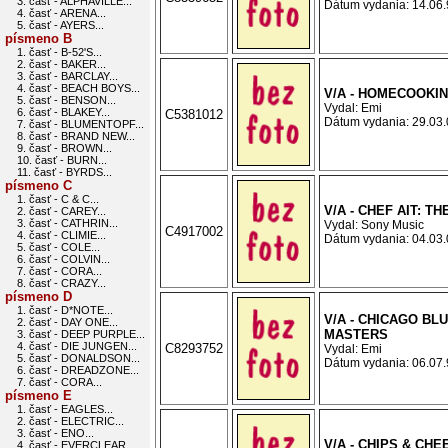
3. časť - ALPHAVILLE...
Dátum vydania: 14.06.9
4. časť - ARENA...
5. časť - AYERS...
písmeno B
1. časť - B-52'S...
2. časť - BAKER...
3. časť - BARCLAY...
4. časť - BEACH BOYS...
V/A - HOMECOOKIN
5. časť - BENSON...
Vydal: Emi
6. časť - BLAKEY...
C5381012
Dátum vydania: 29.03.0
7. časť - BLUMENTOPF...
8. časť - BRAND NEW...
9. časť - BROWN...
10. časť - BURN...
11. časť - BYRDS...
písmeno C
1. časť - C & C...
V/A - CHEF AIT: T
2. časť - CAREY...
3. časť - CATHRIN...
Vydal: Sony Music
C4917002
4. časť - CLIMIE...
Dátum vydania: 04.03.0
5. časť - COLE...
6. časť - COLVIN...
7. časť - CORA...
8. časť - CRAZY...
písmeno D
1. časť - D*NOTE...
V/A - CHICAGO BL
2. časť - DAY ONE...
MASTERS
3. časť - DEEP PURPLE...
4. časť - DIE JUNGEN...
C8293752
Vydal: Emi
5. časť - DONALDSON...
Dátum vydania: 06.07.9
6. časť - DREADZONE...
7. časť - CORA...
písmeno E
1. časť - EAGLES...
2. časť - ELECTRIC...
3. časť - ENO...
V/A - CHIPS & CHE
4. časť - EVERCLEAR...