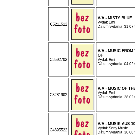
V/A - MISTY BLUE
Vydal: Emi
C5211512
Dátum vydania: 31.07.9
V/A - MUSIC FROM
OF
C8592702
Vydal: Emi
Dátum vydania: 04.02.0
V/A - MUSIC OF T
Vydal: Emi
C8281902
Dátum vydania: 28.02.0
V/A - MUSIK AUS 1
Vydal: Sony Music
C4895522
Dátum vydania: 30.08.9