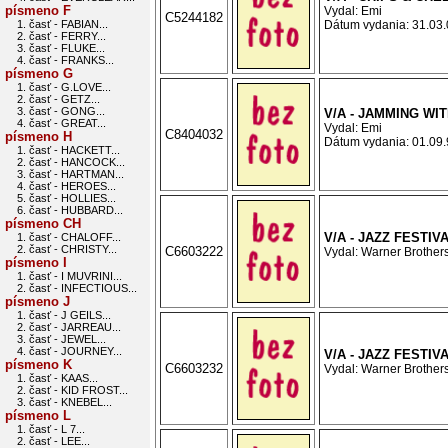
písmeno F
Vydal: Emi
C5244182
1. časť - FABIAN...
Dátum vydania: 31.03.0
2. časť - FERRY...
3. časť - FLUKE...
4. časť - FRANKS...
písmeno G
1. časť - G.LOVE...
2. časť - GETZ...
3. časť - GONG...
V/A - JAMMING WI
4. časť - GREAT...
Vydal: Emi
C8404032
písmeno H
Dátum vydania: 01.09.9
1. časť - HACKETT...
2. časť - HANCOCK...
3. časť - HARTMAN...
4. časť - HEROES...
5. časť - HOLLIES...
6. časť - HUBBARD...
písmeno CH
V/A - JAZZ FESTIV
1. časť - CHALOFF...
2. časť - CHRISTY...
C6603222
Vydal: Warner Brothers
písmeno I
1. časť - I MUVRINI...
2. časť - INFECTIOUS...
písmeno J
1. časť - J GEILS...
2. časť - JARREAU...
3. časť - JEWEL...
4. časť - JOURNEY...
V/A - JAZZ FESTIVA
písmeno K
C6603232
Vydal: Warner Brothers
1. časť - KAAS...
2. časť - KID FROST...
3. časť - KNEBEL...
písmeno L
1. časť - L 7...
2. časť - LEE...