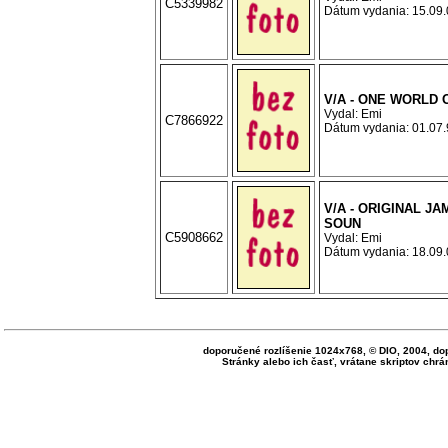
C5339982
Dátum vydania: 15.09.0
V/A - ONE WORLD 
Vydal: Emi
C7866922
Dátum vydania: 01.07.9
V/A - ORIGINAL J
SOUN
C5908662
Vydal: Emi
Dátum vydania: 18.09.0
doporučené rozlíšenie 1024x768, © DIO, 2004, do
Stránky alebo ich časť, vrátane skriptov ch