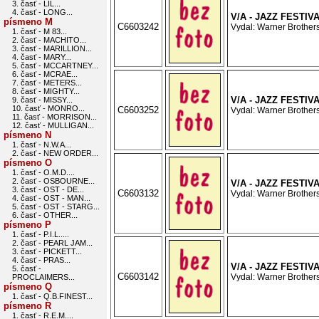
3. časť - LIL...
4. časť - LONG...
V/A - JAZZ FESTIV
písmeno M
C6603242
Vydal: Warner Brothers
1. časť - M 83...
2. časť - MACHITO...
3. časť - MARILLION...
4. časť - MARY...
5. časť - MCCARTNEY...
6. časť - MCRAE...
7. časť - METERS...
8. časť - MIGHTY...
V/A - JAZZ FESTIV
9. časť - MISSY...
10. časť - MONRO...
C6603252
Vydal: Warner Brothers
11. časť - MORRISON...
12. časť - MULLIGAN...
písmeno N
1. časť - N.W.A...
2. časť - NEW ORDER...
písmeno O
1. časť - O.M.D....
2. časť - OSBOURNE...
V/A - JAZZ FESTIV
3. časť - OST - DE...
C6603132
Vydal: Warner Brothers
4. časť - OST - MAN...
5. časť - OST - STARG...
6. časť - OTHER...
písmeno P
1. časť - P.I.L.....
2. časť - PEARL JAM...
3. časť - PICKETT...
4. časť - PRAS...
V/A - JAZZ FESTIV
5. časť -
C6603142
Vydal: Warner Brothers
PROCLAIMERS...
písmeno Q
1. časť - Q.B.FINEST...
písmeno R
1. časť - R.E.M....