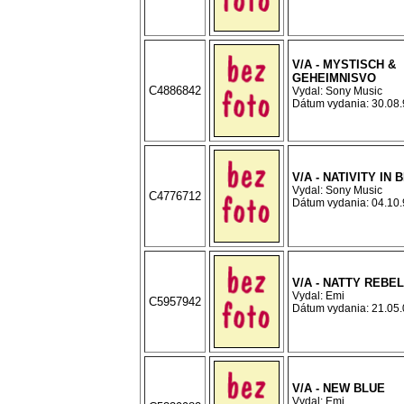
V/A - MYSTISCH &
GEHEIMNISVO
C4886842
Vydal: Sony Music
Dátum vydania: 30.08.9
V/A - NATIVITY IN 
Vydal: Sony Music
C4776712
Dátum vydania: 04.10.9
V/A - NATTY REBE
Vydal: Emi
C5957942
Dátum vydania: 21.05.0
V/A - NEW BLUE
Vydal: Emi