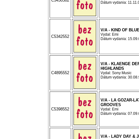
C5430382
Dátum vydania: 11.11.0
V/A - KIND OF BLU
Vydal: Emi
C5342552
Dátum vydania: 15.09.0
V/A - KLAENGE DE
HIGHLANDS
C4895552
Vydal: Sony Music
Dátum vydania: 30.08.9
V/A - LA GOZAR-LA
GROOVES
C5398552
Vydal: Emi
Dátum vydania: 07.09.0
V/A - LADY DAY & 