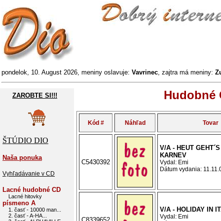
pondelok, 10. August 2026, meniny oslavuje:
Vavrinec
, zajtra má meniny:
Z
Hudobné C
ZAROBTE SI!!!
Kód #
Náhľad
Tovar
ŠTÚDIO DIO
V/A - HEUT GEHT´S
KARNEV
Naša ponuka
C5430392
Vydal: Emi
Dátum vydania: 11.11.0
Vyhľadávanie v CD
Lacné hudobné CD
Lacné hitovky
písmeno A
V/A - HOLIDAY IN I
1. časť - 10000 man...
2. časť - A-HA...
Vydal: Emi
C8339652