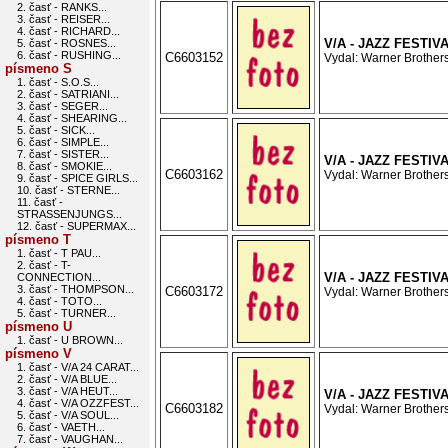
2. časť - RANKS...
3. časť - REISER...
4. časť - RICHARD...
V/A - JAZZ FESTIV
5. časť - ROSNES...
6. časť - RUSHING...
C6603152
Vydal: Warner Brothers
písmeno S
1. časť - S.O.S...
2. časť - SATRIANI...
3. časť - SEGER...
4. časť - SHEARING...
5. časť - SICK...
6. časť - SIMPLE...
7. časť - SISTER...
V/A - JAZZ FESTIV
8. časť - SMOKIE...
C6603162
Vydal: Warner Brothers
9. časť - SPICE GIRLS...
10. časť - STERNE...
11. časť -
STRASSENJUNGS...
12. časť - SUPERMAX...
písmeno T
1. časť - T PAU...
2. časť - T-
V/A - JAZZ FESTIV
CONNECTION...
3. časť - THOMPSON...
C6603172
Vydal: Warner Brothers
4. časť - TOTO...
5. časť - TURNER...
písmeno U
1. časť - U BROWN...
písmeno V
1. časť - V/A 24 CARAT...
2. časť - V/A BLUE...
3. časť - V/A HEUT...
V/A - JAZZ FESTIV
4. časť - V/A OZZFEST...
C6603182
Vydal: Warner Brothers
5. časť - V/A SOUL...
6. časť - VAETH...
7. časť - VAUGHAN...