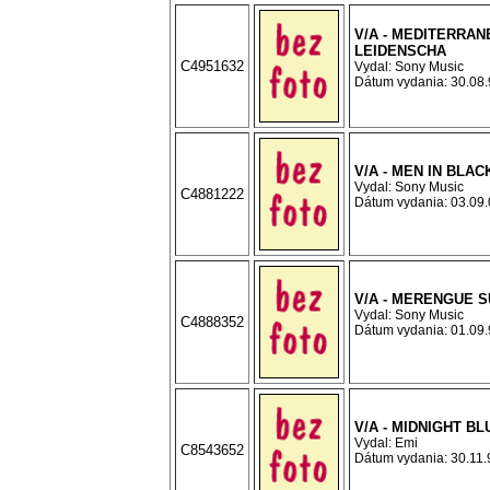
V/A - MEDITERRAN
LEIDENSCHA
C4951632
Vydal: Sony Music
Dátum vydania: 30.08.9
V/A - MEN IN BLACK
Vydal: Sony Music
C4881222
Dátum vydania: 03.09.0
V/A - MERENGUE 
Vydal: Sony Music
C4888352
Dátum vydania: 01.09.9
V/A - MIDNIGHT BL
Vydal: Emi
C8543652
Dátum vydania: 30.11.9