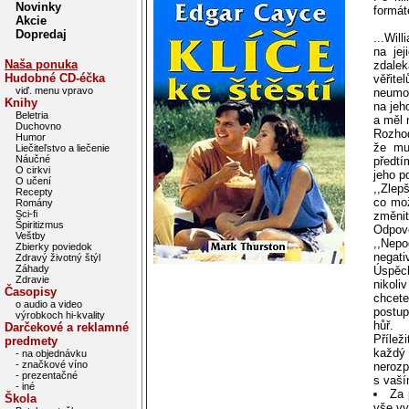
Novinky
formát
Akcie
Dopredaj
...Wil
na jej
Naša ponuka
zdale
Hudobné CD-éčka
věřit
viď. menu vpravo
neumož
Knihy
na jeh
Beletria
a měl 
Duchovno
Rozho
Humor
že mu
Liečiteľstvo a liečenie
Náučné
předtí
O cirkvi
jeho p
O učení
,,Zlep
Recepty
co mož
Romány
Sci-fi
změnit
Špiritizmus
Odpově
Veštby
,,Nep
Zbierky poviedok
negati
Zdravý životný štýl
Záhady
Úspěc
Zdravie
nikol
Časopisy
chcete
o audio a video
postup
výrobkoch hi-kvality
hůř.
Darčekové a reklamné
Přílež
predmety
každý
- na objednávku
- značkové víno
nerozp
- prezentačné
s vaší
- iné
Za 
Škola
vše vy