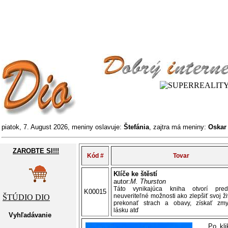
piatok, 7. August 2026, meniny oslavuje:
Štefánia
, zajtra má meniny:
Oska
ZAROBTE SI!!!
Kód #
Tovar
Klíče ke štěstí
autor:
M. Thurston
Táto vynikajúca kniha otvorí pre
K00015
neuveriteľné možnosti ako zlepšiť svoj ži
ŠTÚDIO DIO
prekonať strach a obavy, získať zmy
lásku atď
Vyhľadávanie
Po kl