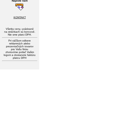
Napíšte nám
KONTAKT
Všetky ceny, uvádzané
na stránkach sú koncové.
Nie sme platci DPH.
Pri väčšom odbere
reklamných alebo
prezentačných tovarov
pre Vašu firmu
zhotovíme potlač Vašim
logom a dostanete faktúru
platcu DPH