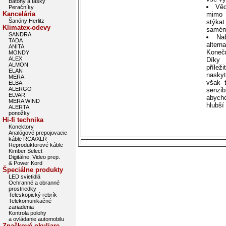
Batohy a tašky
Věc
Peračníky
Kancelária
mimo j
Šanóny Herlitz
stýkat
Klimatex-odevy
samému
SANDRA
Na
TADA
altern
ANITA
Konečn
MONDY
ALEX
Díky 
ALMON
přílež
ELAN
naskyt
MERA
však t
ELBA
ALERGO
senzib
ELVAR
abycho
MERA WIND
hlubší
ALERTA
ponožky
Hi-fi technika
Konektory
Analógové prepojovacie
káble RCA/XLR
Reproduktorové káble
Kimber Select
Digitálne, Video prep.
& Power Kord
Špeciálne produkty
LED svietidlá
Ochranné a obranné
prostriedky
Teleskopický rebrík
Telekomunikačné
zariadenia
Kontrola polohy
a ovládanie automobilu
Značkové okuliare