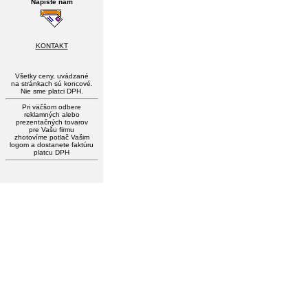
Napíšte nám
KONTAKT
Všetky ceny, uvádzané
na stránkach sú koncové.
Nie sme platci DPH.
Pri väčšom odbere
reklamných alebo
prezentačných tovarov
pre Vašu firmu
zhotovíme potlač Vašim
logom a dostanete faktúru
platcu DPH