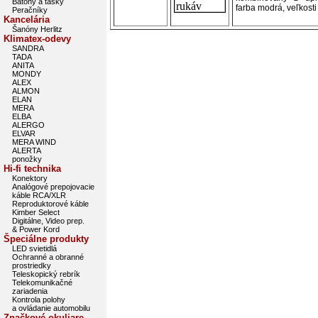
Batohy a tašky
farba modrá, veľkosti
Peračníky
Kancelária
Šanóny Herlitz
Klimatex-odevy
SANDRA
TADA
ANITA
MONDY
ALEX
ALMON
ELAN
MERA
ELBA
ALERGO
ELVAR
MERA WIND
ALERTA
ponožky
Hi-fi technika
Konektory
Analógové prepojovacie
káble RCA/XLR
Reproduktorové káble
Kimber Select
Digitálne, Video prep.
& Power Kord
Špeciálne produkty
LED svietidlá
Ochranné a obranné
prostriedky
Teleskopický rebrík
Telekomunikačné
zariadenia
Kontrola polohy
a ovládanie automobilu
Značkové okuliare