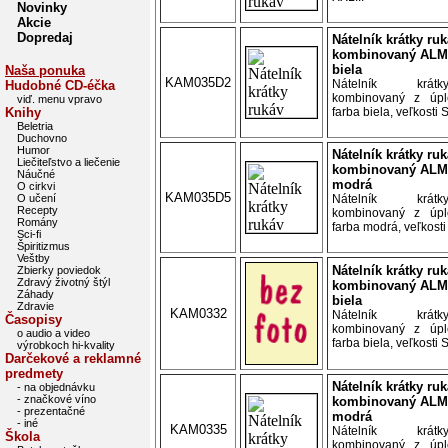
Novinky
Akcie
Dopredaj
Nátelník krátky ru
kombinovaný ALM
biela
Naša ponuka
KAM035D2
Nátelník krát
Hudobné CD-éčka
kombinovaný z úp
viď. menu vpravo
Knihy
farba biela, veľkosti 
Beletria
Duchovno
Humor
Nátelník krátky ru
Liečiteľstvo a liečenie
kombinovaný ALM
Náučné
modrá
O cirkvi
KAM035D5
O učení
Nátelník krát
Recepty
kombinovaný z úp
Romány
farba modrá, veľkosti
Sci-fi
Špiritizmus
Veštby
Nátelník krátky ru
Zbierky poviedok
Zdravý životný štýl
kombinovaný ALM
Záhady
biela
Zdravie
KAM0332
Nátelník krát
Časopisy
kombinovaný z úp
o audio a video
farba biela, veľkosti 
výrobkoch hi-kvality
Darčekové a reklamné
predmety
Nátelník krátky ru
- na objednávku
- značkové víno
kombinovaný ALM
- prezentačné
modrá
- iné
KAM0335
Nátelník krát
Škola
kombinovaný z úp