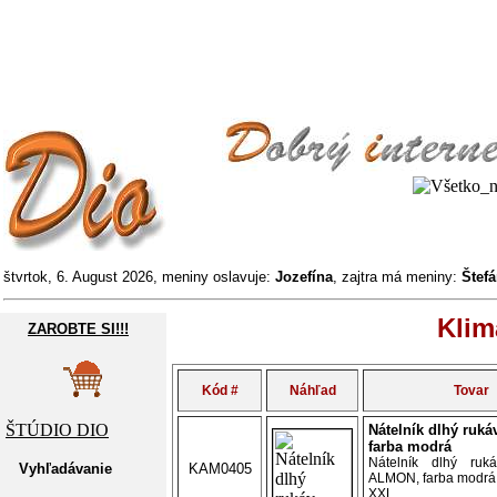
štvrtok, 6. August 2026, meniny oslavuje:
Jozefína
, zajtra má meniny:
Štef
Kli
ZAROBTE SI!!!
Kód #
Náhľad
Tovar
ŠTÚDIO DIO
Nátelník dlhý ruk
farba modrá
Nátelník dlhý ruk
Vyhľadávanie
KAM0405
ALMON, farba modrá,
XXL...