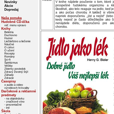
Novinky
V knihe nájdete poučenie o tom, ktoré j
prospešné ľudskému organizmu a kt
Akcie
škodlivé, ako telo reaguje na jedlo, keď j
Dopredaj
a ako počas choroby. A taktiež si všimn
napriek doporučeniu ,,jíst a nejíst'' (lebo
Naša ponuka
kedy nejesť je často dôležitejšie ako čo
Hudobné CD-éčka
nenájdete diétu, doporučenú pre ak
viď. menu vpravo
chorobu.
Knihy
Beletria
Duchovno
Humor
Liečiteľstvo a liečenie
Náučné
O cirkvi
O učení
Recepty
Romány
Sci-fi
Špiritizmus
Veštby
Zbierky poviedok
Zdravý životný štýl
Záhady
Zdravie
Časopisy
o audio a video
výrobkoch hi-kvality
Darčekové a reklamné
predmety
- na objednávku
- značkové víno
- prezentačné
- iné
Škola