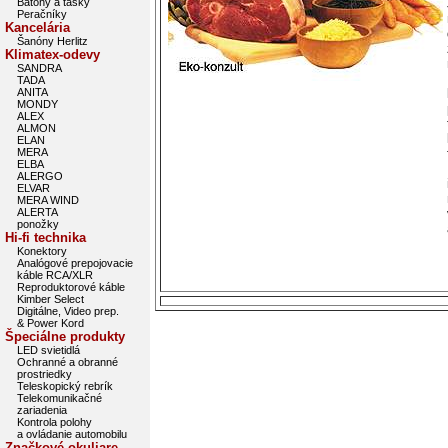
Batohy a tašky
Peračníky
Kancelária
Šanóny Herlitz
Klimatex-odevy
SANDRA
TADA
ANITA
MONDY
ALEX
ALMON
ELAN
MERA
ELBA
ALERGO
ELVAR
MERA WIND
ALERTA
ponožky
Hi-fi technika
Konektory
Analógové prepojovacie
káble RCA/XLR
Reproduktorové káble
Kimber Select
Digitálne, Video prep.
& Power Kord
Špeciálne produkty
LED svietidlá
Ochranné a obranné
prostriedky
Teleskopický rebrík
Telekomunikačné
zariadenia
Kontrola polohy
a ovládanie automobilu
Značkové okuliare