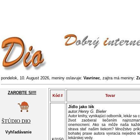
pondelok, 10. August 2026, meniny oslavuje:
Vavrinec
, zajtra má meniny:
Z
ZAROBTE SI!!!
Kód #
Tovar
Jídlo jako lék
autor:
Henry G. Bieler
Autor knihy, vynikajúci odborník, lekár sa c
život zaoberal liečením najrozmani
ŠTÚDIO DIO
onemocnení. Ako sa môže naša každ
strava stať našim liekom? Množstvo prík
Vyhľadávanie
bohatej praxe autora vyvracia nejedno k
lekárskej vedy.
K0150