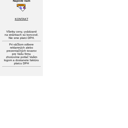
Napíšte nám
KONTAKT
Všetky ceny, uvádzané
na stránkach sú koncové.
Nie sme platci DPH.
Pri väčšom odbere
reklamných alebo
prezentačných tovarov
pre Vašu firmu
zhotovíme potlač Vašim
logom a dostanete faktúru
platcu DPH